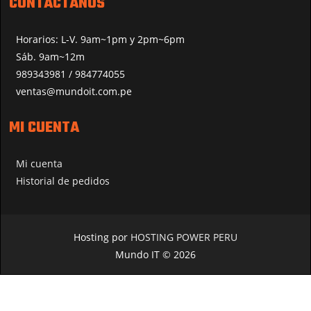
CONTÁCTANOS
Horarios: L-V. 9am~1pm y 2pm~6pm
Sáb. 9am~12m
989343981 / 984774055
ventas@mundoit.com.pe
MI CUENTA
Mi cuenta
Historial de pedidos
Hosting por
HOSTING POWER PERU
Mundo IT © 2026