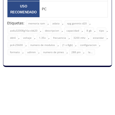
USO
PC
RECOMENDADO
Etiquetas:
,
,
,
memoria ram
adata
xpg gammix d20
,
,
,
,
,
ax4u32008g16a-cbk20
descripcion
capacidad
8 gb
tipo
,
,
,
,
,
,
ddr4
voltaje
1.35v
frecuencia
3200 mhz
estandar
,
,
,
,
pc4-25600
numero de modulos
(1 x 8gb)
configuracion
,
,
,
,
formato
udimm
numero de pines
288 pin
la...