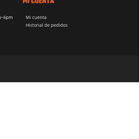
MI CUENTA
pm~6pm
Mi cuenta
Historial de pedidos