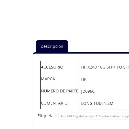
Descripción
ACCESORIO
HP X240 10G SFP+ TO S
MARCA
HP
NÚMERO DE PARTE
JD096C
COMENTARIO
LONGITUD: 1.2M
Etiquetas:
hp x240 10g sfp+ to sfp+ 1.2m direct attach copp