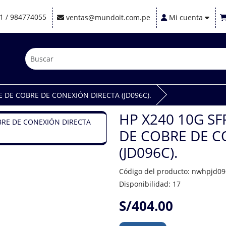
1 / 984774055
ventas@mundoit.com.pe
Mi cuenta
BLE DE COBRE DE CONEXIÓN DIRECTA (JD096C).
HP X240 10G SFP
DE COBRE DE C
(JD096C).
Código del producto: nwhpjd09
Disponibilidad: 17
S/404.00