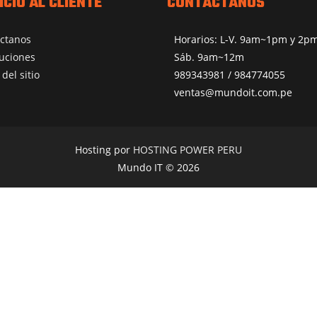
ICIO AL CLIENTE
CONTÁCTANOS
ctanos
Horarios: L-V. 9am~1pm y 2
uciones
Sáb. 9am~12m
del sitio
989343981 / 984774055
ventas@mundoit.com.pe
Hosting por
HOSTING POWER PERU
Mundo IT © 2026