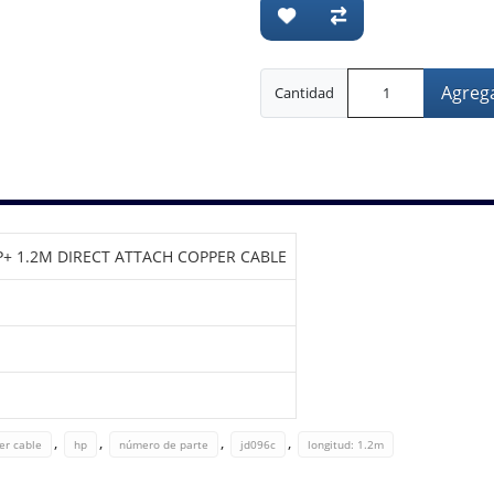
Agrega
Cantidad
FP+ 1.2M DIRECT ATTACH COPPER CABLE
,
,
,
,
er cable
hp
número de parte
jd096c
longitud: 1.2m