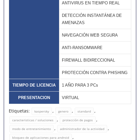
ANTIVIRUS EN TIEMPO REAL
DETECCIÓN INSTANTÁNEA DE
AMENAZAS
NAVEGACIÓN WEB SEGURA
ANTI-RANSOMWARE
FIREWALL BIDIRECCIONAL
PROTECCIÓN CONTRA PHISHING
TIEMPO DE LICENCIA
1 AÑO PARA 3 PCs
PRESENTACION
VIRTUAL
Etiquetas:
,
,
,
kaspersky
genero
standard
,
,
caracteristicas / soluciones
protección de pagos
,
,
modo de entretenimiento
administrador de la actividad
,
bloqueo de aplicaciones para android