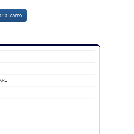
r al carro
WARE