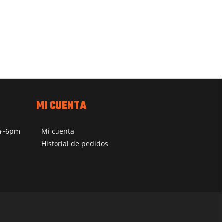
MI CUENTA
pm~6pm
Mi cuenta
Historial de pedidos