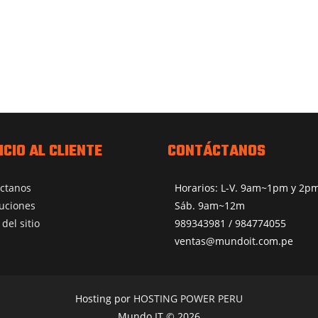
ICIO AL CLIENTE
CONTÁCTANOS
ctanos
Horarios: L-V. 9am~1pm y 2
uciones
Sáb. 9am~12m
del sitio
989343981 / 984774055
ventas@mundoit.com.pe
Hosting por
HOSTING POWER PERU
Mundo IT © 2026