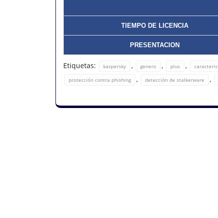
TIEMPO DE LICENCIA
PRESENTACION
Etiquetas:
,
,
,
kaspersky
genero
plus
caracteris
,
,
protección contra phishing
detección de stalkerware