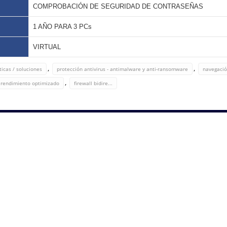
COMPROBACIÓN DE SEGURIDAD DE CONTRASEÑAS
1 AÑO PARA 3 PCs
VIRTUAL
,
,
ticas / soluciones
protección antivirus - antimalware y anti-ransomware
navegació
,
rendimiento optimizado
firewall bidire...