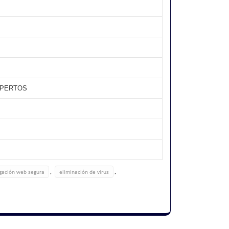
XPERTOS
,
,
gación web segura
eliminación de virus