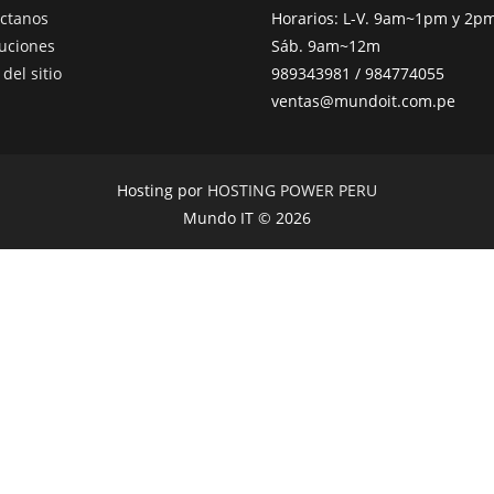
ctanos
Horarios: L-V. 9am~1pm y 2
uciones
Sáb. 9am~12m
del sitio
989343981 / 984774055
ventas@mundoit.com.pe
Hosting por
HOSTING POWER PERU
Mundo IT © 2026