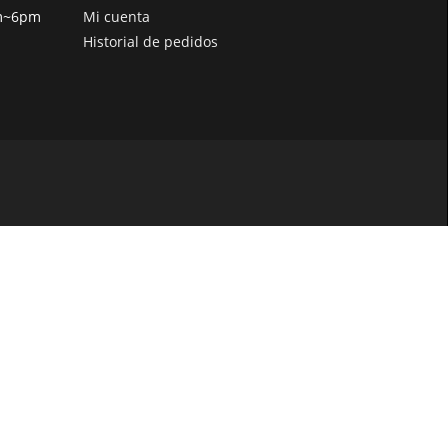
pm~6pm
Mi cuenta
Historial de pedidos