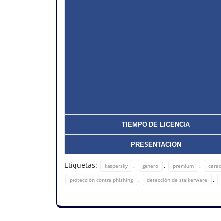
TIEMPO DE LICENCIA
PRESENTACION
Etiquetas:
,
,
,
kaspersky
genero
premium
carac
,
,
protección contra phishing
detección de stalkerware