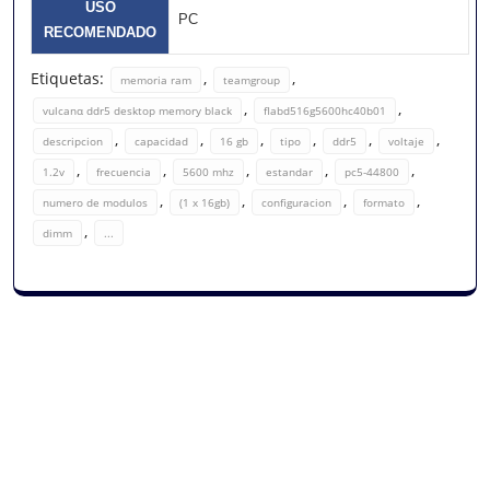
USO
PC
RECOMENDADO
Etiquetas:
,
,
memoria ram
teamgroup
,
,
vulcanα ddr5 desktop memory black
flabd516g5600hc40b01
,
,
,
,
,
,
descripcion
capacidad
16 gb
tipo
ddr5
voltaje
,
,
,
,
,
1.2v
frecuencia
5600 mhz
estandar
pc5-44800
,
,
,
,
numero de modulos
(1 x 16gb)
configuracion
formato
,
dimm
...