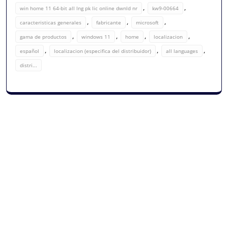
,
,
win home 11 64-bit all lng pk lic online dwnld nr
kw9-00664
,
,
,
caracteristicas generales
fabricante
microsoft
,
,
,
,
gama de productos
windows 11
home
localizacion
,
,
,
español
localizacion (especifica del distribuidor)
all languages
distri...