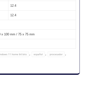
12.4
12.4
 100 mm / 75 x 75 mm
,
,
,
ndows 11 home 64 bits
español
procesador