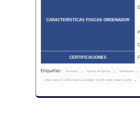
D
CARACTERISTICAS FISICAS ORDENADOR
P
CERTIFICACIONES
F
Etiquetas:
,
,
,
formato
factor de forma
barebone
,
intel core i5 1235u hasta 4.40ghz 12 mb intel smart cache