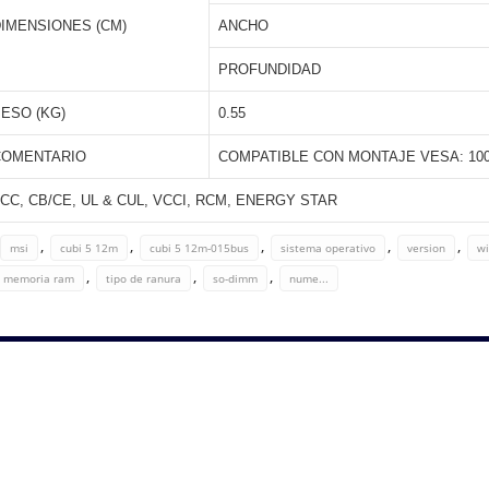
IMENSIONES (CM)
ANCHO
PROFUNDIDAD
ESO (KG)
0.55
COMENTARIO
COMPATIBLE CON MONTAJE VESA: 100 x
CC, CB/CE, UL & CUL, VCCI, RCM, ENERGY STAR
,
,
,
,
,
msi
cubi 5 12m
cubi 5 12m-015bus
sistema operativo
version
wi
,
,
,
memoria ram
tipo de ranura
so-dimm
nume...