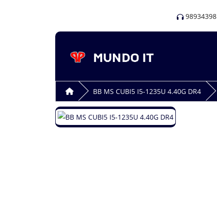
98934398
BB MS CUBI5 I5-1235U 4.40G DR4