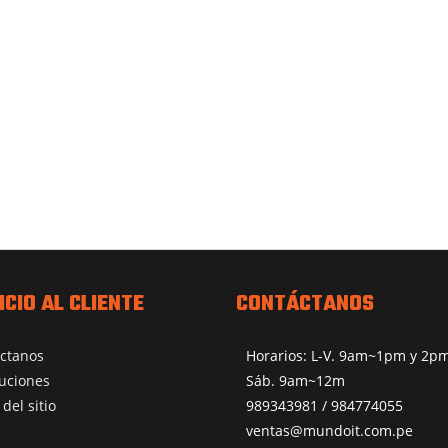
ICIO AL CLIENTE
CONTÁCTANOS
ctanos
Horarios: L-V. 9am~1pm y 2
uciones
Sáb. 9am~12m
del sitio
989343981 / 984774055
ventas@mundoit.com.pe