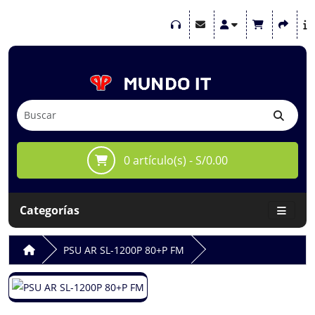
0 artículo(s) - S/0.00
Categorías
PSU AR SL-1200P 80+P FM