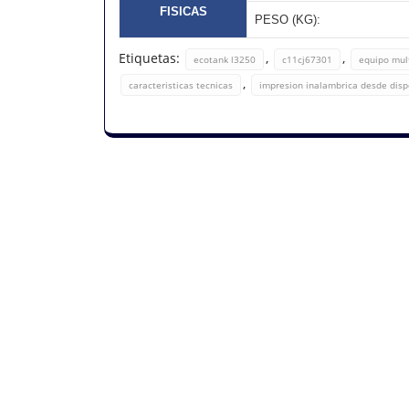
FISICAS
PESO (KG):
Etiquetas:
,
,
ecotank l3250
c11cj67301
equipo mul
,
caracteristicas tecnicas
impresion inalambrica desde dispo