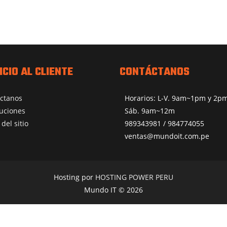
ICIO AL CLIENTE
CONTÁCTANOS
ctanos
Horarios: L-V. 9am~1pm y 2
uciones
Sáb. 9am~12m
del sitio
989343981 / 984774055
ventas@mundoit.com.pe
Hosting por
HOSTING POWER PERU
Mundo IT © 2026