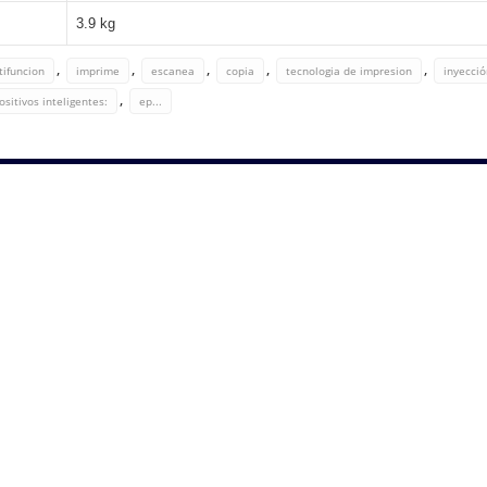
3.9 kg
,
,
,
,
,
tifuncion
imprime
escanea
copia
tecnologia de impresion
inyecció
,
sitivos inteligentes:
ep...