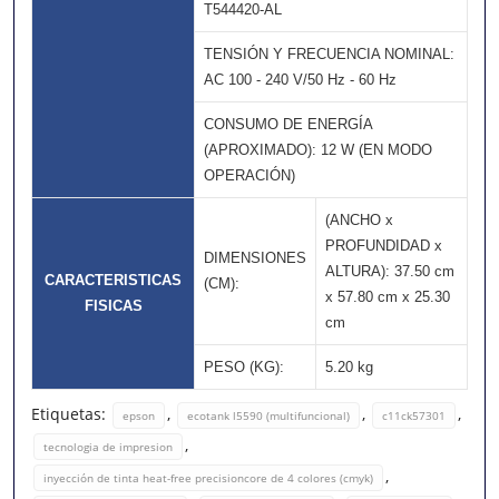
T544420-AL
TENSIÓN Y FRECUENCIA NOMINAL:
AC 100 - 240 V/50 Hz - 60 Hz
CONSUMO DE ENERGÍA
(APROXIMADO): 12 W (EN MODO
OPERACIÓN)
(ANCHO x
PROFUNDIDAD x
DIMENSIONES
ALTURA): 37.50 cm
CARACTERISTICAS
(CM):
x 57.80 cm x 25.30
FISICAS
cm
PESO (KG):
5.20 kg
Etiquetas:
,
,
,
epson
ecotank l5590 (multifuncional)
c11ck57301
,
tecnologia de impresion
,
inyección de tinta heat-free precisioncore de 4 colores (cmyk)