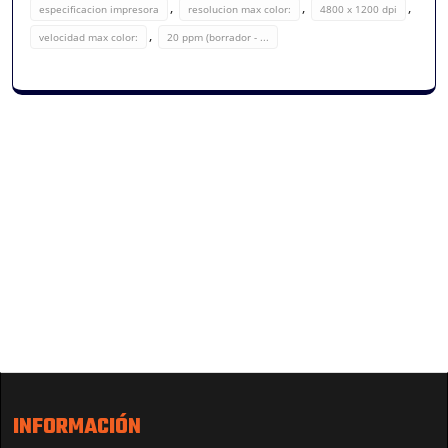
,
,
,
especificacion impresora
resolucion max color:
4800 x 1200 dpi
,
velocidad max color:
20 ppm (borrador - ...
INFORMACIÓN