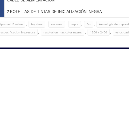
CABLE DE ALIMENTACIÓN
2 BOTELLAS DE TINTAS DE INICIALIZACIÓN: NEGRA
,
,
,
,
,
ipo multifuncion
imprime
escanea
copia
fax
tecnologia de impres
,
,
,
especificacion impresora
resolucion max color negro:
1200 x 2400
velocidad