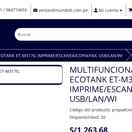
1 / 984774055
ventas@mundoit.com.pe
Mi cuenta
OTANK ET-M3170, IMPRIME/ESCANEA/COPIA/FAX, USB/LAN/WI
MULTIFUNCIONA
ECOTANK ET-M3
IMPRIME/ESCAN
USB/LAN/WI
Código del producto: prepwfc
Disponibilidad: 20
S/1,263.68