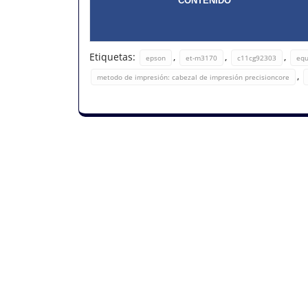
CONTENIDO
Etiquetas:
,
,
,
epson
et-m3170
c11cg92303
equ
,
metodo de impresión: cabezal de impresión precisioncore