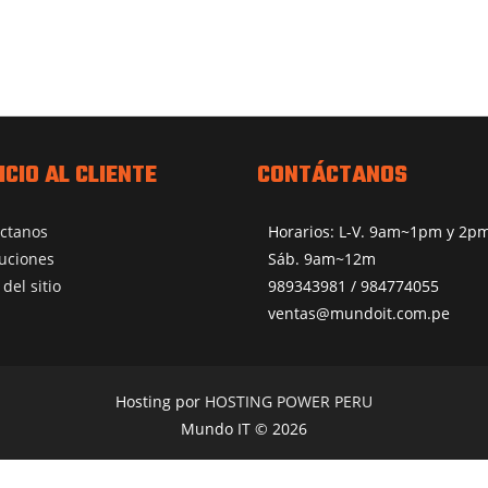
ICIO AL CLIENTE
CONTÁCTANOS
ctanos
Horarios: L-V. 9am~1pm y 2
uciones
Sáb. 9am~12m
del sitio
989343981 / 984774055
ventas@mundoit.com.pe
Hosting por
HOSTING POWER PERU
Mundo IT © 2026