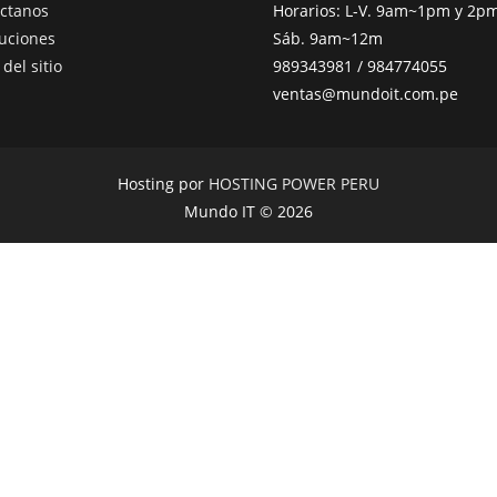
ctanos
Horarios: L-V. 9am~1pm y 2
uciones
Sáb. 9am~12m
del sitio
989343981 / 984774055
ventas@mundoit.com.pe
Hosting por
HOSTING POWER PERU
Mundo IT © 2026