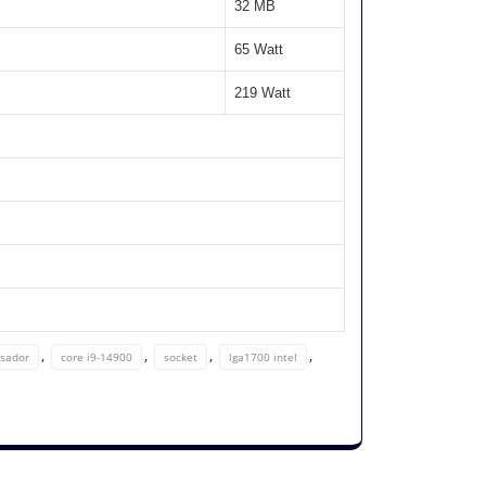
32 MB
65 Watt
219 Watt
,
,
,
,
esador
core i9-14900
socket
lga1700 intel