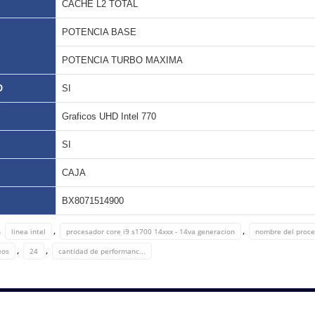
CACHE L2 TOTAL
POTENCIA BASE
POTENCIA TURBO MAXIMA
O
SI
Graficos UHD Intel 770
SI
CAJA
BX8071514900
,
,
,
linea intel
procesador core i9 s1700 14xxx - 14va generacion
nombre del proc
,
,
eos
24
cantidad de performanc...