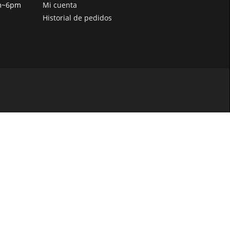
pm~6pm
Mi cuenta
Historial de pedidos