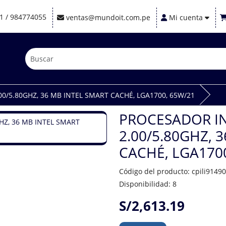
1 / 984774055
ventas@mundoit.com.pe
Mi cuenta
00/5.80GHZ, 36 MB INTEL SMART CACHÉ, LGA1700, 65W/21
PROCESADOR IN
2.00/5.80GHZ, 
CACHÉ, LGA170
Código del producto: cpili9149
Disponibilidad: 8
S/2,613.19