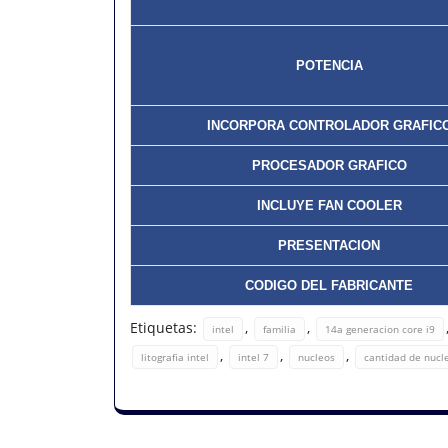
POTENCIA
INCORPORA CONTROLADOR GRAFIC
PROCESADOR GRAFICO
INCLUYE FAN COOLER
PRESENTACION
CODIGO DEL FABRICANTE
Etiquetas:
,
,
intel
familia
14a generacion core i9
,
,
,
litografia intel
intel 7
nucleos
cantidad de nucl