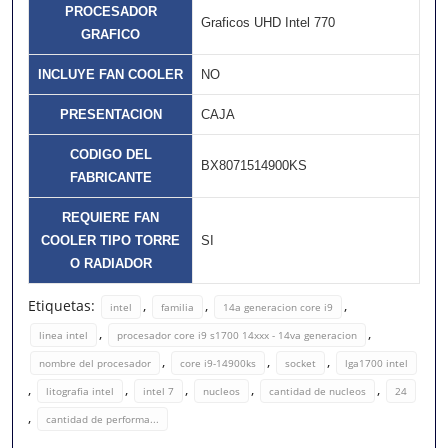
PROCESADOR
Graficos UHD Intel 770
GRAFICO
INCLUYE FAN COOLER
NO
PRESENTACION
CAJA
CODIGO DEL
BX8071514900KS
FABRICANTE
REQUIERE FAN
COOLER TIPO TORRE
SI
O RADIADOR
Etiquetas:
,
,
,
intel
familia
14a generacion core i9
,
,
linea intel
procesador core i9 s1700 14xxx - 14va generacion
,
,
,
nombre del procesador
core i9-14900ks
socket
lga1700 intel
,
,
,
,
,
litografia intel
intel 7
nucleos
cantidad de nucleos
24
,
cantidad de performa...