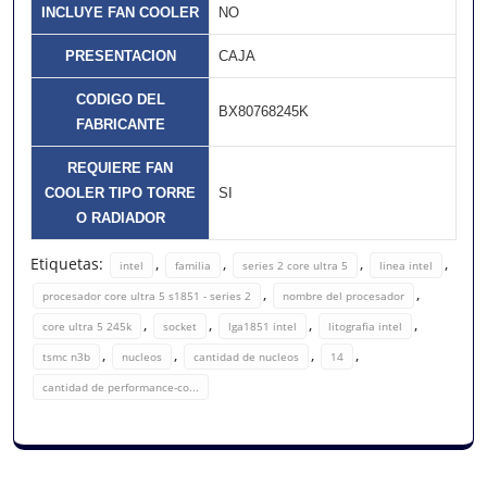
INCLUYE FAN COOLER
NO
PRESENTACION
CAJA
CODIGO DEL
BX80768245K
FABRICANTE
REQUIERE FAN
COOLER TIPO TORRE
SI
O RADIADOR
Etiquetas:
,
,
,
,
intel
familia
series 2 core ultra 5
linea intel
,
,
procesador core ultra 5 s1851 - series 2
nombre del procesador
,
,
,
,
core ultra 5 245k
socket
lga1851 intel
litografia intel
,
,
,
,
tsmc n3b
nucleos
cantidad de nucleos
14
cantidad de performance-co...