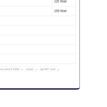
125 Watt
159 Watt
,
,
,
ore ultra 5 245kf
socket
lga1851 intel