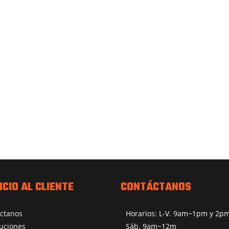
ICIO AL CLIENTE
CONTÁCTANOS
ctanos
Horarios: L-V. 9am~1pm y 2
uciones
Sáb. 9am~12m