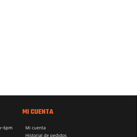
MI CUENTA
pm~6pm
Mi cuenta
Historial de pedidos