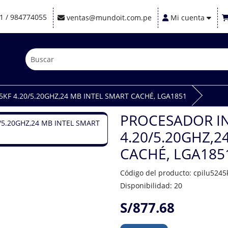
1 / 984774055
ventas@mundoit.com.pe
Mi cuenta
KF 4.20/5.20GHZ,24 MB INTEL SMART CACHÉ, LGA1851
PROCESADOR IN
4.20/5.20GHZ,2
CACHÉ, LGA185
Código del producto: cpilu5245
Disponibilidad: 20
S/877.68