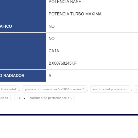
POTENCIA BASE
POTENCIA TURBO MAXIMA
AFICO
NO
NO
CAJA
BX80768245KF
O RADIADOR
SI
,
,
,
linea intel
procesador core ultra 5 s1851 - series 2
nombre del procesador
c
,
,
ucleos
14
cantidad de performance-c...