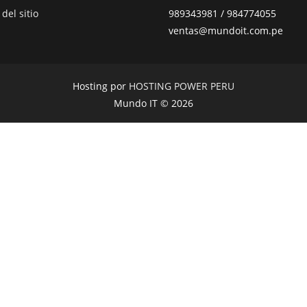
del sitio
989343981 / 984774055
ventas@mundoit.com.pe
Hosting por
HOSTING POWER PERU
Mundo IT © 2026