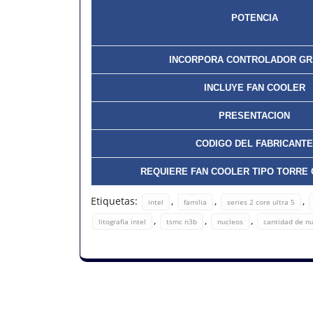
POTENCIA
INCORPORA CONTROLADOR GR
INCLUYE FAN COOLER
PRESENTACION
CODIGO DEL FABRICANTE
REQUIERE FAN COOLER TIPO TORRE 
Etiquetas:
,
,
,
intel
familia
series 2 core ultra 5
,
,
,
litografia intel
tsmc n3b
nucleos
cantidad de n