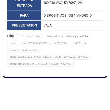
VOLTAJE DE
100-240 VAC, 50/60HZ, 2A
ENTRADA
PARA
DISPOSITIVOS IOS Y ANDROID
PRESENTACION
CAJA
Etiquetas:
,
,
dispositivo
adaptador de corriente gan pd65w
,
,
,
,
teros
ean 0782752505957
te-70207w
pd 65w
,
combinación de salidas:
,
salida c1/c2: 5v/3a - 9v/3a - 12v/3a - 15v/3a - 20v/3.25a - 65w máx
salida usb-a1: qc 3.0 - 3.6-6v/3a - 6-9v/2a - 9-12v/1...