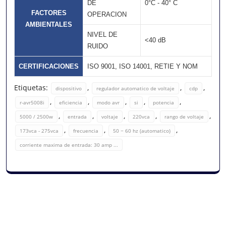
DE
0°C - 40° C
FACTORES
OPERACION
AMBIENTALES
NIVEL DE
<40 dB
RUIDO
CERTIFICACIONES
ISO 9001, ISO 14001, RETIE Y NOM
Etiquetas:
,
,
,
dispositivo
regulador automatico de voltaje
cdp
,
,
,
,
,
r-avr5008i
eficiencia
modo avr
si
potencia
,
,
,
,
,
5000 / 2500w
entrada
voltaje
220vca
rango de voltaje
,
,
,
173vca - 275vca
frecuencia
50 ~ 60 hz (automatico)
corriente maxima de entrada: 30 amp ...