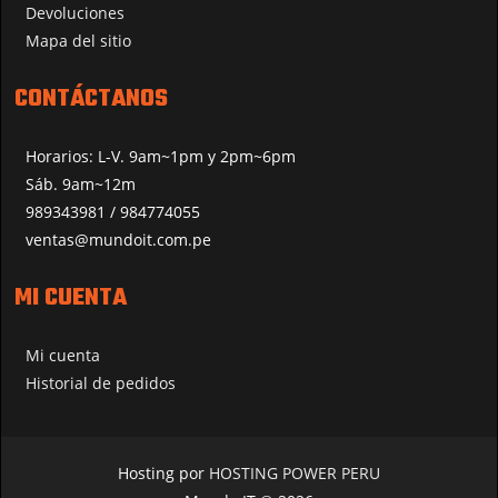
Devoluciones
Mapa del sitio
CONTÁCTANOS
Horarios: L-V. 9am~1pm y 2pm~6pm
Sáb. 9am~12m
989343981 / 984774055
ventas@mundoit.com.pe
MI CUENTA
Mi cuenta
Historial de pedidos
Hosting por
HOSTING POWER PERU