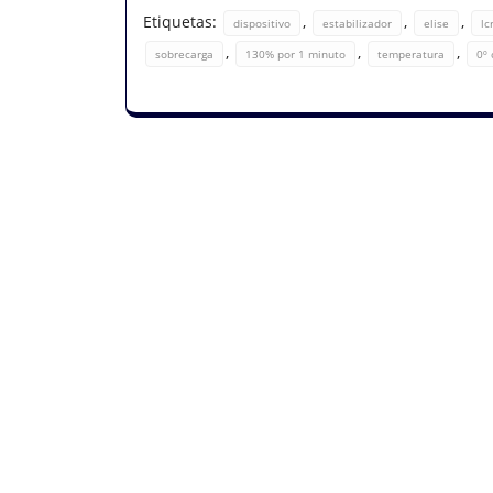
Etiquetas:
,
,
,
dispositivo
estabilizador
elise
lc
,
,
,
sobrecarga
130% por 1 minuto
temperatura
0º 