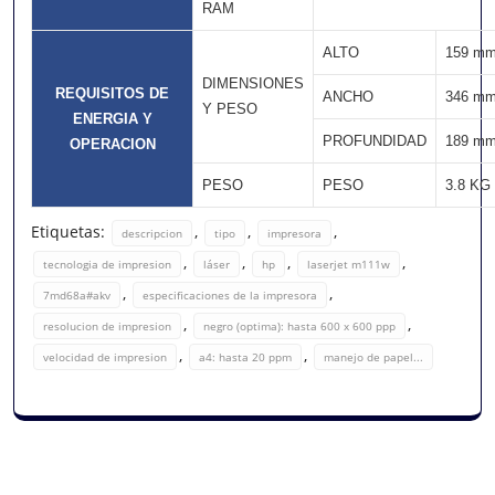
RAM
ALTO
159 m
DIMENSIONES
REQUISITOS DE
ANCHO
346 m
Y PESO
ENERGIA Y
PROFUNDIDAD
189 m
OPERACION
PESO
PESO
3.8 KG
Etiquetas:
,
,
,
descripcion
tipo
impresora
,
,
,
,
tecnologia de impresion
láser
hp
laserjet m111w
,
,
7md68a#akv
especificaciones de la impresora
,
,
resolucion de impresion
negro (optima): hasta 600 x 600 ppp
,
,
velocidad de impresion
a4: hasta 20 ppm
manejo de papel...