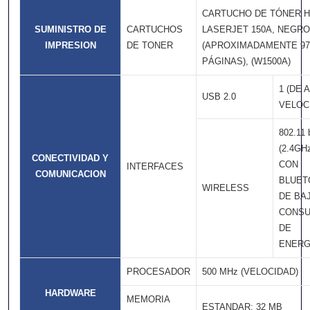
CARTUCHO DE TÓNER 
SUMINISTRO DE
CARTUCHOS
LASERJET 150A, NEGRO
IMPRESION
DE TONER
(APROXIMADAMENTE 97
PÁGINAS), (W1500A)
1 (DE 
USB 2.0
VELOC
802.11 
(2.4GH
CONECTIVIDAD Y
CON
INTERFACES
COMUNICACION
BLUET
WIRELESS
DE BA
CONS
DE
ENERG
PROCESADOR
500 MHz (VELOCIDAD)
HARDWARE
MEMORIA
ESTANDAR: 32 MB