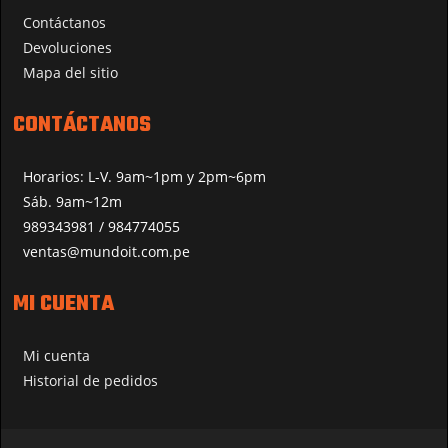
Contáctanos
Devoluciones
Mapa del sitio
CONTÁCTANOS
Horarios: L-V. 9am~1pm y 2pm~6pm
Sáb. 9am~12m
989343981 / 984774055
ventas@mundoit.com.pe
MI CUENTA
Mi cuenta
Historial de pedidos