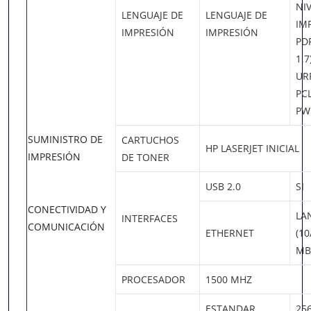
NIV
LENGUAJE DE
LENGUAJE DE
IM
IMPRESIÓN
IMPRESIÓN
PDF
1.7
UR
PC
PW
SUMINISTRO DE
CARTUCHOS
HP LASERJET INICIAL
IMPRESIÓN
DE TONER
USB 2.0
SI
CONECTIVIDAD Y
LA
INTERFACES
COMUNICACIÓN
ETHERNET
(10
MB
PROCESADOR
1500 MHZ
ESTANDAR
25