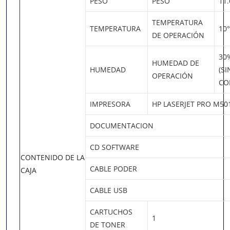
PESO
PESO
11.
TEMPERATURA
TEMPERATURA
10°
DE OPERACIÓN
30
HUMEDAD DE
HUMEDAD
(SI
OPERACIÓN
CO
IMPRESORA
HP LASERJET PRO M50
DOCUMENTACION
CD SOFTWARE
CONTENIDO DE LA
CABLE PODER
CAJA
CABLE USB
CARTUCHOS
1
DE TONER