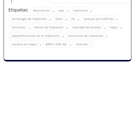
Etiquetas:
,
,
,
descripcion
tipo
impresora
,
,
,
,
tecnologia de impresion
láser
hp
laserjet pro m501dn
,
,
,
,
funciones
fuente de impresión
cantidad de fusores
negro
,
,
especificaciones de la impresora
resolucion de impresión
,
,
maxima en negro
4800 x 600 dpi
velocida...