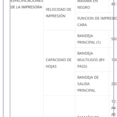
ESPECIFICACIONES
MAXIMA EN
45
DE LA IMPRESORA
NEGRO
VELOCIDAD DE
IMPRESIÓN
FUNCION DE IMPRESI
CARA
BANDEJA
55
PRINCIPAL (1)
BANDEJA
CAPACIDAD DE
MULTIUSOS (BY-
10
HOJAS
PASS)
BANDEJA DE
SALIDA
25
PRINCIPAL
10 
A4
A5