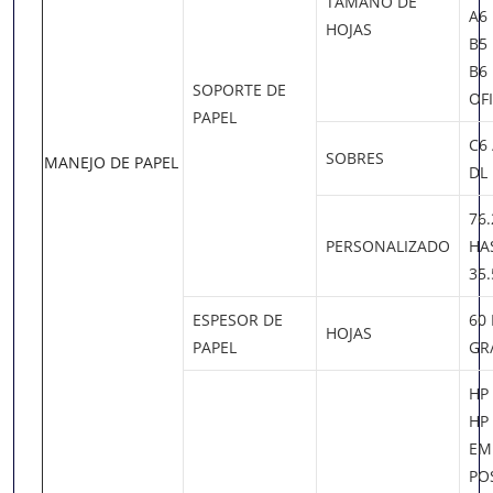
TAMAÑO DE
A6
HOJAS
B5
B6
SOPORTE DE
OF
PAPEL
C6 
SOBRES
MANEJO DE PAPEL
DL
76.
PERSONALIZADO
HAS
35
ESPESOR DE
60
HOJAS
PAPEL
GR
HP 
HP 
EM
PO