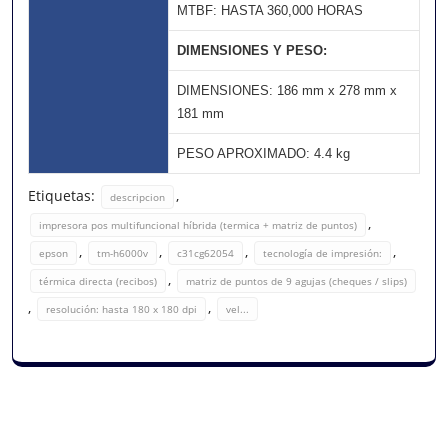
MTBF: HASTA 360,000 HORAS
DIMENSIONES Y PESO:
DIMENSIONES: 186 mm x 278 mm x
181 mm
PESO APROXIMADO: 4.4 kg
Etiquetas:
,
descripcion
,
impresora pos multifuncional híbrida (termica + matriz de puntos)
,
,
,
,
epson
tm-h6000v
c31cg62054
tecnología de impresión:
,
térmica directa (recibos)
matriz de puntos de 9 agujas (cheques / slips)
,
,
resolución: hasta 180 x 180 dpi
vel...