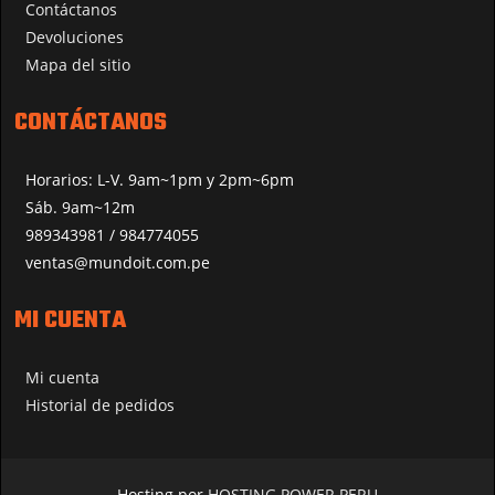
Contáctanos
Devoluciones
Mapa del sitio
CONTÁCTANOS
Horarios: L-V. 9am~1pm y 2pm~6pm
Sáb. 9am~12m
989343981 / 984774055
ventas@mundoit.com.pe
MI CUENTA
Mi cuenta
Historial de pedidos
Hosting por
HOSTING POWER PERU