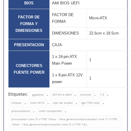
BIOS
AMI BIOS UEFI
FACTOR DE
FACTOR DE
Micro-ATX
FORMA
FORMA Y
DIMENSIONES
DIMENSIONES
22.6cm x 18.5cm
PRESENTACION
CAJA
1 x 24-pin ATX
1
Main Power
CONECTORES
FUENTE POWER
1 x 8-pin ATX 12V
1
power
Etiquetas:
,
,
,
,
gigabyte
h610m k ddr4
revision
1.0
,
,
,
,
chipset
intel h610
tipo de socket
lga1700 intel
,
,
procesadores
intel compatible
procesador core i9 s1700 14xxx - 14va generacionprocesador core i7 s1700
14xxx - 14va generacionprocesador core i5 s1700 14x...