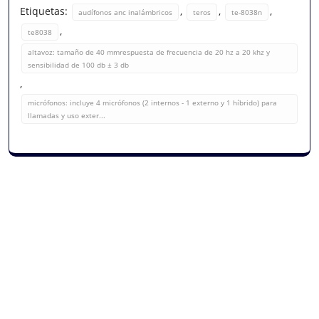
Etiquetas:
,
,
,
audífonos anc inalámbricos
teros
te-8038n
,
te8038
altavoz: tamaño de 40 mmrespuesta de frecuencia de 20 hz a 20 khz y
sensibilidad de 100 db ± 3 db
,
micrófonos: incluye 4 micrófonos (2 internos - 1 externo y 1 híbrido) para
llamadas y uso exter...