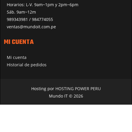
Horarios: L-V. 9am~1pm y 2pm~6pm
Sáb. 9am~12m
989343981 / 984774055
ventas@mundoit.com.pe
MI CUENTA
Mi cuenta
Historial de pedidos
Hosting por
HOSTING POWER PERU
Mundo IT © 2026