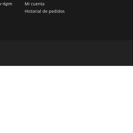
pm~6pm
Mi cuenta
Historial de pedidos