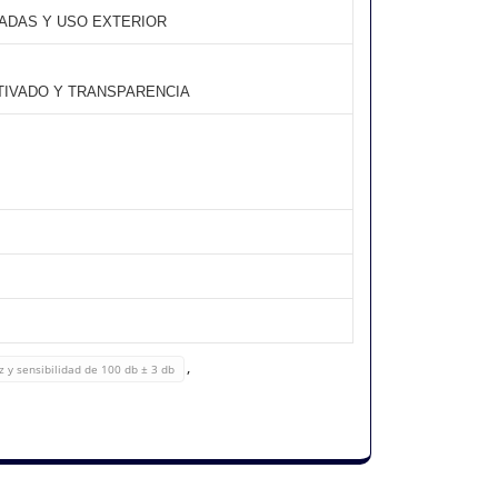
MADAS Y USO EXTERIOR
CTIVADO Y TRANSPARENCIA
,
 y sensibilidad de 100 db ± 3 db