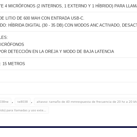
E 4 MICRÓFONOS (2 INTERNOS, 1 EXTERNO Y 1 HÍBRIDO) PARA LLA
DE LITIO DE 600 MAH CON ENTRADA USB-C.
DO: HÍBRIDA DIGITAL (30 - 35 DB) CON MODOS ANC ACTIVADO, DESA
LES:
MICRÓFONOS
OR DETECCIÓN EN LA OREJA Y MODO DE BAJA LATENCIA
: 15 METROS
,
,
8038ne
te8038
altavoz: tamaño de 40 mmrespuesta de frecuencia de 20 hz a 20 khz
ido) para llamadas y uso exte...