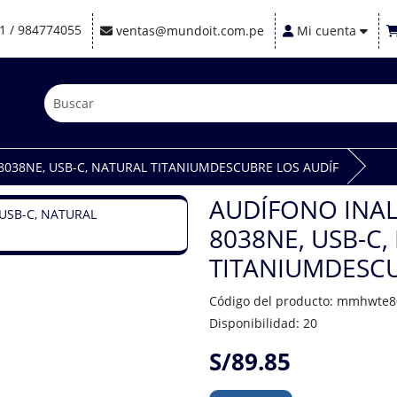
1 / 984774055
ventas@mundoit.com.pe
Mi cuenta
038NE, USB-C, NATURAL TITANIUMDESCUBRE LOS AUDÍF
AUDÍFONO INAL
8038NE, USB-C,
TITANIUMDESCU
Código del producto: mmhwte
Disponibilidad: 20
S/89.85