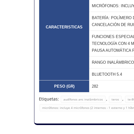
MICRÓFONOS: INCLUY
BATERÍA: POLÍMERO 
CANCELACIÓN DE RUI
CARACTERISTICAS
FUNCIONES ESPECIA
TECNOLOGÍA CON 4 
PAUSA AUTOMÁTICA P
RANGO INALÁMBRICO
BLUETOOTH 5.4
PESO (GR)
282
Etiquetas:
,
,
audífonos anc inalámbricos
teros
te-
micrófonos: incluye 4 micrófonos (2 internos - 1 externo y 1 híbr