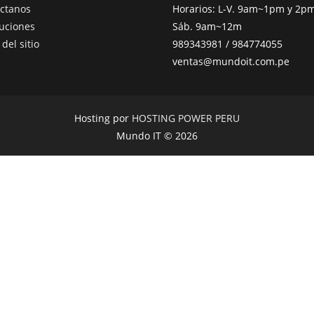
ctanos
Horarios: L-V. 9am~1pm y 2
uciones
Sáb. 9am~12m
del sitio
989343981 / 984774055
ventas@mundoit.com.pe
Hosting por
HOSTING POWER PERU
Mundo IT © 2026