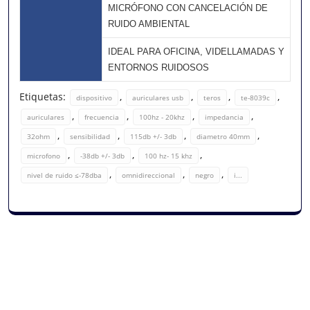
MICRÓFONO CON CANCELACIÓN DE
RUIDO AMBIENTAL
IDEAL PARA OFICINA, VIDELLAMADAS Y
ENTORNOS RUIDOSOS
Etiquetas:
,
,
,
,
dispositivo
auriculares usb
teros
te-8039c
,
,
,
,
auriculares
frecuencia
100hz - 20khz
impedancia
,
,
,
,
32ohm
sensibilidad
115db +/- 3db
diametro 40mm
,
,
,
microfono
-38db +/- 3db
100 hz- 15 khz
,
,
,
nivel de ruido ≤-78dba
omnidireccional
negro
i...