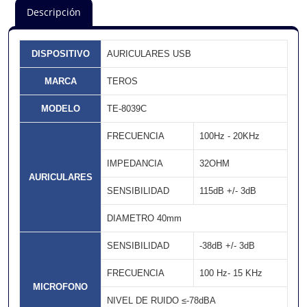
Descripción
DISPOSITIVO
AURICULARES USB
MARCA
TEROS
MODELO
TE-8039C
FRECUENCIA
100Hz - 20KHz
IMPEDANCIA
32OHM
AURICULARES
SENSIBILIDAD
115dB +/- 3dB
DIAMETRO 40mm
SENSIBILIDAD
-38dB +/- 3dB
FRECUENCIA
100 Hz- 15 KHz
MICROFONO
NIVEL DE RUIDO ≤-78dBA