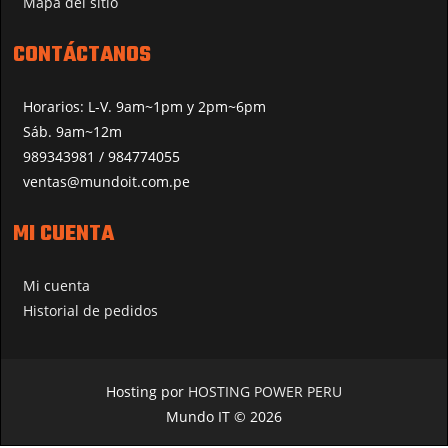
Mapa del sitio
CONTÁCTANOS
Horarios: L-V. 9am~1pm y 2pm~6pm
Sáb. 9am~12m
989343981 / 984774055
ventas@mundoit.com.pe
MI CUENTA
Mi cuenta
Historial de pedidos
Hosting por
HOSTING POWER PERU
Mundo IT © 2026