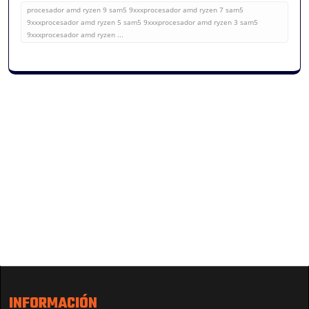
procesador amd ryzen 9 sam5 9xxxprocesador amd ryzen 7 sam5
9xxxprocesador amd ryzen 5 sam5 9xxxprocesador amd ryzen 3 sam5
9xxxprocesador amd ryzen ...
INFORMACIÓN