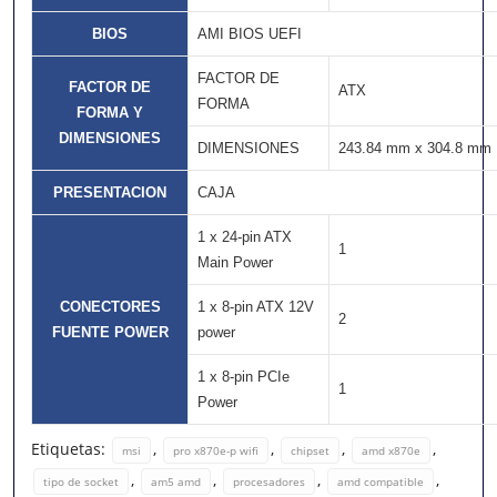
BIOS
AMI BIOS UEFI
FACTOR DE
FACTOR DE
ATX
FORMA
FORMA Y
DIMENSIONES
DIMENSIONES
243.84 mm x 304.8 mm
PRESENTACION
CAJA
1 x 24-pin ATX
1
Main Power
CONECTORES
1 x 8-pin ATX 12V
2
FUENTE POWER
power
1 x 8-pin PCIe
1
Power
Etiquetas:
,
,
,
,
msi
pro x870e-p wifi
chipset
amd x870e
,
,
,
,
tipo de socket
am5 amd
procesadores
amd compatible