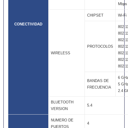
Mbps
CHIPSET
Wi-Fi
CONECTIVIDAD
802.1
802.1
802.1
PROTOCOLOS
802.1
WIRELESS
802.1
802.1
802.1
6 GH
BANDAS DE
5 GH
FRECUENCIA
2.4 G
BLUETOOTH
5.4
VERSION
NUMERO DE
4
PUERTOS