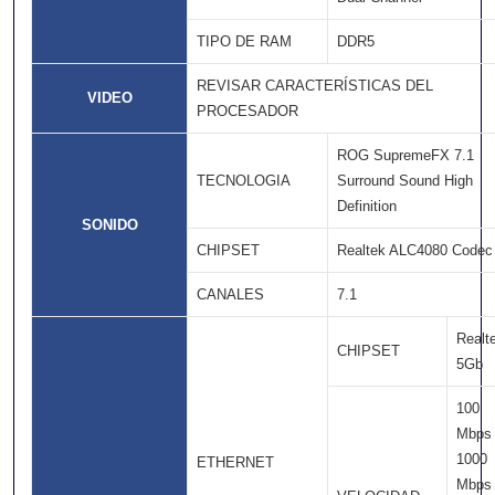
TIPO DE RAM
DDR5
REVISAR CARACTERÍSTICAS DEL
VIDEO
PROCESADOR
ROG SupremeFX 7.1
TECNOLOGIA
Surround Sound High
Definition
SONIDO
CHIPSET
Realtek ALC4080 Codec
CANALES
7.1
Realt
CHIPSET
5Gb
100
Mbps
1000
ETHERNET
Mbps