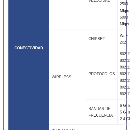
VELOCIDAD
2500
Mbps
5000
Mbps
Wi-Fi
CHIPSET
2x2
CONECTIVIDAD
802.1
802.1
802.1
PROTOCOLOS
802.1
WIRELESS
802.1
802.1
802.1
6 GH
BANDAS DE
5 GH
FRECUENCIA
2.4 G