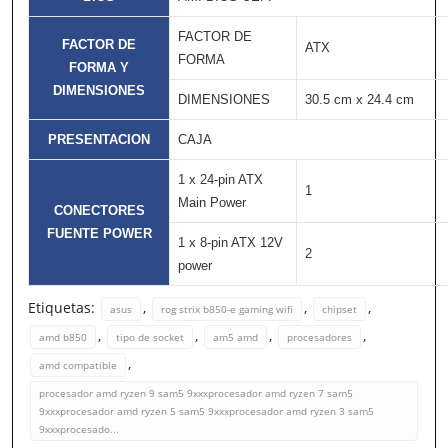
FACTOR DE
FACTOR DE
ATX
FORMA
FORMA Y
DIMENSIONES
DIMENSIONES
30.5 cm x 24.4 cm
PRESENTACION
CAJA
1 x 24-pin ATX
1
Main Power
CONECTORES
FUENTE POWER
1 x 8-pin ATX 12V
2
power
Etiquetas:
,
,
,
asus
rog strix b850-e gaming wifi
chipset
,
,
,
,
amd b850
tipo de socket
am5 amd
procesadores
,
amd compatible
procesador amd ryzen 9 sam5 9xxxprocesador amd ryzen 7 sam5
9xxxprocesador amd ryzen 5 sam5 9xxxprocesador amd ryzen 3 sam5
9xxxprocesado...