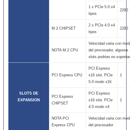
1 x PCIe 5.0 x4
2280
tipos
2 x PCIe 4.0 x4
M.2 CHIPSET
2280
tipos
Velocidad varia con mod
NOTA M.2 CPU
del procesador, algunos
slots podrian no soportar
PCI Express
PCI Express CPU
x16 slot, PCIe
1
5.0 modo x16
SLOTS DE
PCI Express
PCI Express
EXPANSION
x16 slot, PCIe
1
CHIPSET
4.0 modo x4
NOTA PCI
Velocidad varia con mod
Express CPU
del procesador