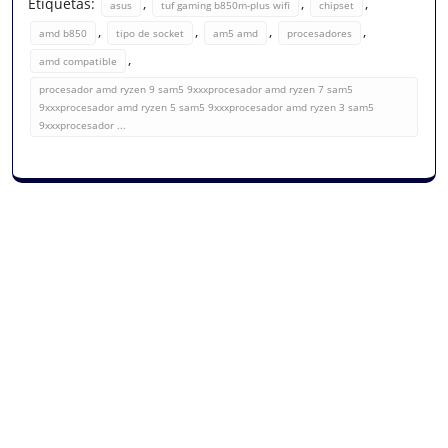
Etiquetas:
,
,
,
asus
tuf gaming b850m-plus wifi
chipset
,
,
,
,
amd b850
tipo de socket
am5 amd
procesadores
,
amd compatible
procesador amd ryzen 9 sam5 9xxxprocesador amd ryzen 7 sam5
9xxxprocesador amd ryzen 5 sam5 9xxxprocesador amd ryzen 3 sam5
9xxxprocesador ...