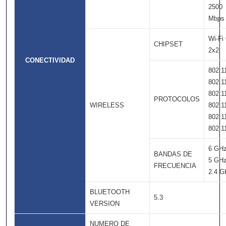
2500
Mbps
Wi-Fi
CHIPSET
2x2
CONECTIVIDAD
802.1
802.1
802.1
PROTOCOLOS
WIRELESS
802.1
802.1
802.1
6 GH
BANDAS DE
5 GH
FRECUENCIA
2.4 G
BLUETOOTH
5.3
VERSION
NUMERO DE