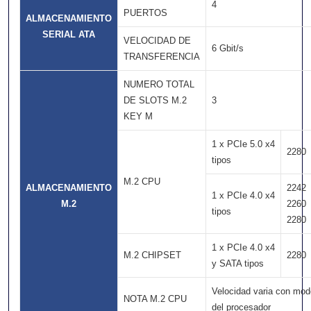
4
PUERTOS
ALMACENAMIENTO
SERIAL ATA
VELOCIDAD DE
6 Gbit/s
TRANSFERENCIA
NUMERO TOTAL
DE SLOTS M.2
3
KEY M
1 x PCIe 5.0 x4
2280
tipos
M.2 CPU
ALMACENAMIENTO
2242
1 x PCIe 4.0 x4
M.2
2260
tipos
2280
1 x PCIe 4.0 x4
M.2 CHIPSET
2280
y SATA tipos
Velocidad varia con mod
NOTA M.2 CPU
del procesador