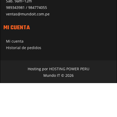
Sáb. 9am~12m
989343981 / 984774055
ventas@mundoit.com.pe
MI CUENTA
Mi cuenta
Historial de pedidos
Hosting por
HOSTING POWER PERU
Mundo IT © 2026