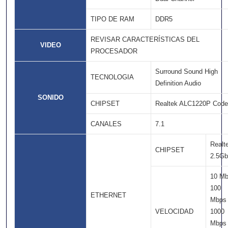
TIPO DE RAM
DDR5
REVISAR CARACTERÍSTICAS DEL
VIDEO
PROCESADOR
Surround Sound High
TECNOLOGIA
Definition Audio
SONIDO
CHIPSET
Realtek ALC1220P Cod
CANALES
7.1
Realt
CHIPSET
2.5Gb
10 M
100
ETHERNET
Mbps
VELOCIDAD
1000
Mbps