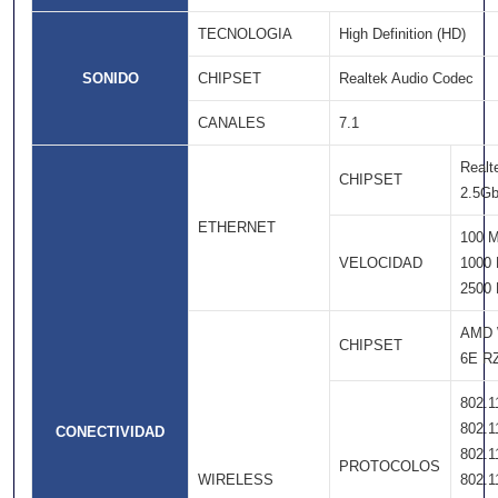
TECNOLOGIA
High Definition (HD)
SONIDO
CHIPSET
Realtek Audio Codec
CANALES
7.1
Realt
CHIPSET
2.5G
ETHERNET
100 
VELOCIDAD
1000
2500
AMD 
CHIPSET
6E R
802.1
802.1
CONECTIVIDAD
802.1
PROTOCOLOS
WIRELESS
802.1