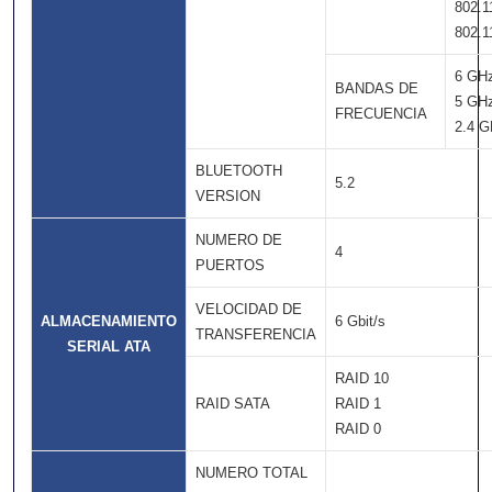
802.1
802.1
6 GH
BANDAS DE
5 GH
FRECUENCIA
2.4 
BLUETOOTH
5.2
VERSION
NUMERO DE
4
PUERTOS
VELOCIDAD DE
ALMACENAMIENTO
6 Gbit/s
TRANSFERENCIA
SERIAL ATA
RAID 10
RAID SATA
RAID 1
RAID 0
NUMERO TOTAL