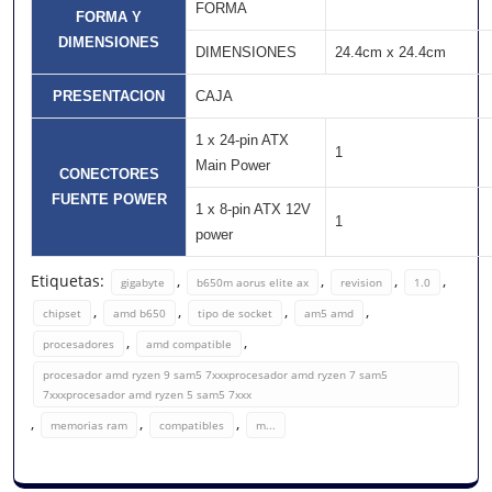
FORMA
FORMA Y
DIMENSIONES
DIMENSIONES
24.4cm x 24.4cm
PRESENTACION
CAJA
1 x 24-pin ATX
1
Main Power
CONECTORES
FUENTE POWER
1 x 8-pin ATX 12V
1
power
Etiquetas:
,
,
,
,
gigabyte
b650m aorus elite ax
revision
1.0
,
,
,
,
chipset
amd b650
tipo de socket
am5 amd
,
,
procesadores
amd compatible
procesador amd ryzen 9 sam5 7xxxprocesador amd ryzen 7 sam5
7xxxprocesador amd ryzen 5 sam5 7xxx
,
,
,
memorias ram
compatibles
m...