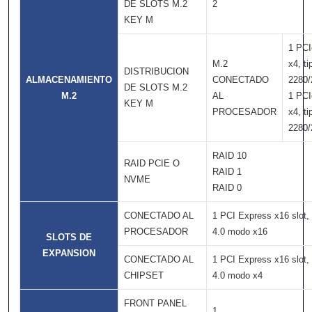
DE SLOTS M.2
2
KEY M
1 PCI
M.2
x4, ti
DISTRIBUCION
ALMACENAMIENTO
CONECTADO
2280/
DE SLOTS M.2
M.2
AL
1 PCI
KEY M
PROCESADOR
x4, ti
2280/
RAID 10
RAID PCIE O
RAID 1
NVME
RAID 0
CONECTADO AL
1 PCI Express x16 slot,
PROCESADOR
4.0 modo x16
SLOTS DE
EXPANSION
CONECTADO AL
1 PCI Express x16 slot,
CHIPSET
4.0 modo x4
FRONT PANEL
1