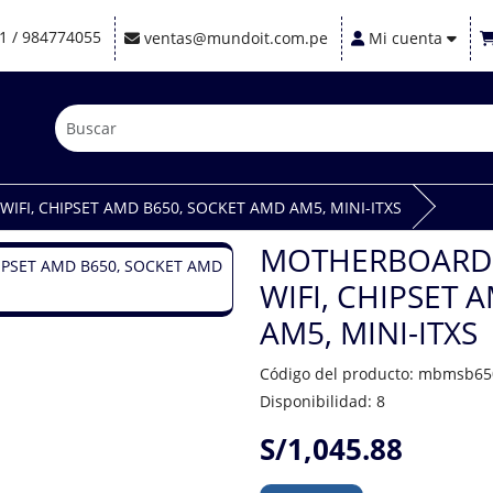
1 / 984774055
ventas@mundoit.com.pe
Mi cuenta
IFI, CHIPSET AMD B650, SOCKET AMD AM5, MINI-ITXS
MOTHERBOARD 
WIFI, CHIPSET 
AM5, MINI-ITXS
Código del producto: mbmsb65
Disponibilidad: 8
S/1,045.88