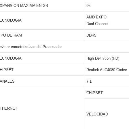
XPANSION MAXIMA EN GB
96
AMD EXPO
ECNOLOGIA
Dual Channel
IPO DE RAM
DDR5
evisar caracteristicas del Procesador
ECNOLOGIA
High Definition (HD)
HIPSET
Realtek ALC4080 Codec
ANALES
7.1
CHIPSET
THERNET
VELOCIDAD