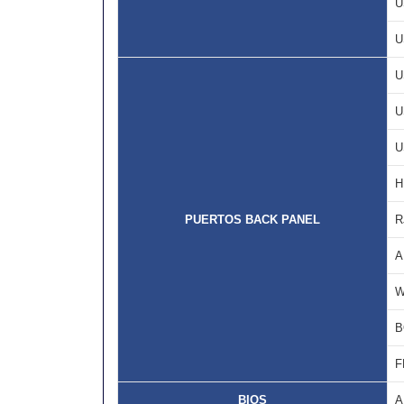
U
U
U
U
U
H
PUERTOS BACK PANEL
R
A
W
B
F
BIOS
A