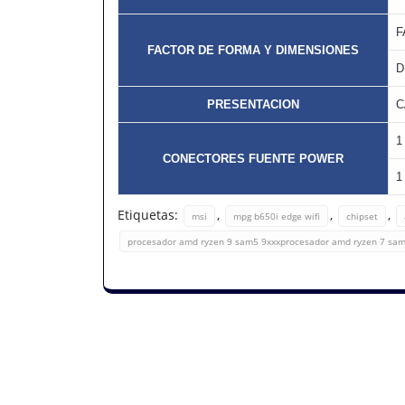
F
FACTOR DE FORMA Y DIMENSIONES
D
PRESENTACION
C
1
CONECTORES FUENTE POWER
1
Etiquetas:
,
,
,
msi
mpg b650i edge wifi
chipset
procesador amd ryzen 9 sam5 9xxxprocesador amd ryzen 7 sam