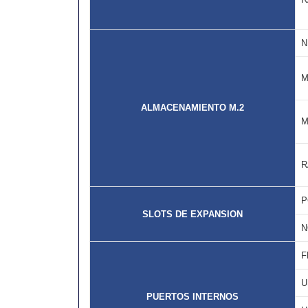
N
M
ALMACENAMIENTO M.2
M
R
P
SLOTS DE EXPANSION
N
F
U
PUERTOS INTERNOS