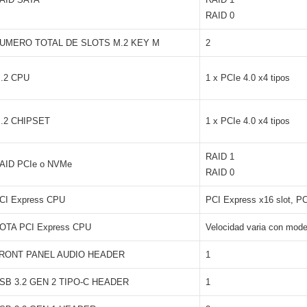
RAID 0
UMERO TOTAL DE SLOTS M.2 KEY M
2
.2 CPU
1 x PCIe 4.0 x4 tipos
.2 CHIPSET
1 x PCIe 4.0 x4 tipos
RAID 1
AID PCIe o NVMe
RAID 0
CI Express CPU
PCI Express x16 slot, P
OTA PCI Express CPU
Velocidad varia con mode
RONT PANEL AUDIO HEADER
1
SB 3.2 GEN 2 TIPO-C HEADER
1