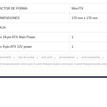
ACTOR DE FORMA
Mini-ITX
IMENSIONES
170 mm x 170 mm
AJA
 x 24-pin ATX Main Power
1
 x 8-pin ATX 12V power
1
,
,
,
,
,
amd b650
tipo de socket
am5 amd
procesadores
amd compatible
5 9xxxprocesador amd ryzen 5 sam5 9xxxprocesador amd ryzen 3 sam5 9xxxprocesador amd r