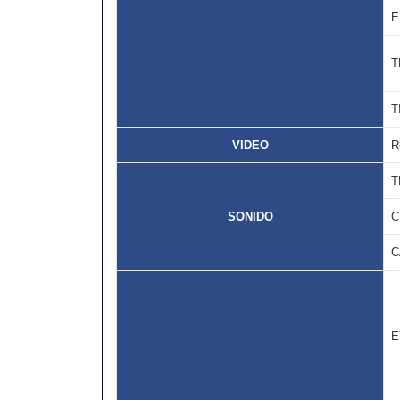
E
T
T
VIDEO
R
T
SONIDO
C
C
E