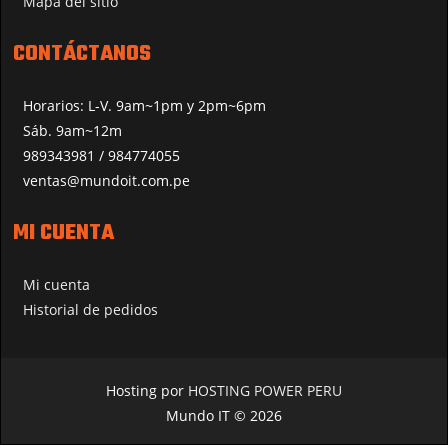
Mapa del sitio
CONTÁCTANOS
Horarios: L-V. 9am~1pm y 2pm~6pm
Sáb. 9am~12m
989343981 / 984774055
ventas@mundoit.com.pe
MI CUENTA
Mi cuenta
Historial de pedidos
Hosting por
HOSTING POWER PERU
Mundo IT © 2026