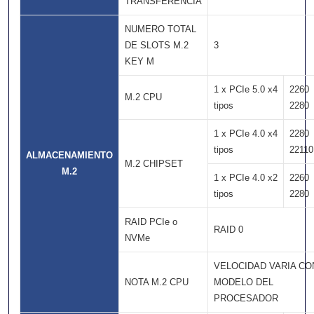
TRANSFERENCIA
NUMERO TOTAL
DE SLOTS M.2
3
KEY M
1 x PCIe 5.0 x4
2260
M.2 CPU
tipos
2280
1 x PCIe 4.0 x4
2280
tipos
22110
ALMACENAMIENTO
M.2 CHIPSET
M.2
1 x PCIe 4.0 x2
2260
tipos
2280
RAID PCIe o
RAID 0
NVMe
VELOCIDAD VARIA CO
NOTA M.2 CPU
MODELO DEL
PROCESADOR