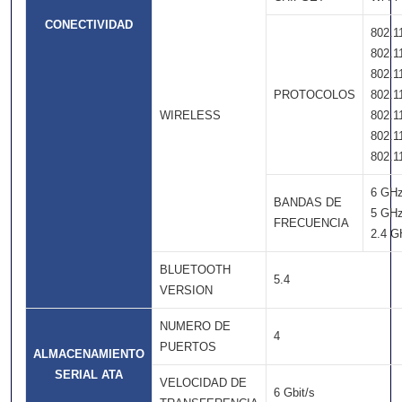
CONECTIVIDAD
802.1
802.1
802.1
PROTOCOLOS
802.1
WIRELESS
802.1
802.1
802.1
6 GH
BANDAS DE
5 GH
FRECUENCIA
2.4 G
BLUETOOTH
5.4
VERSION
NUMERO DE
4
PUERTOS
ALMACENAMIENTO
SERIAL ATA
VELOCIDAD DE
6 Gbit/s