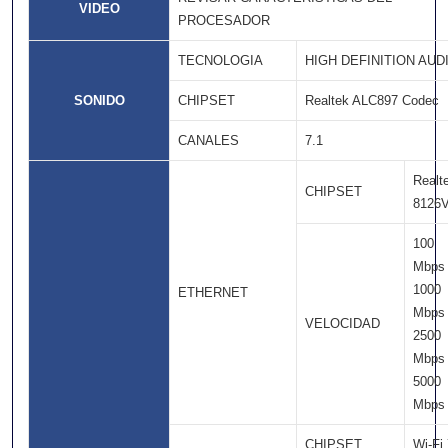
VIDEO
PROCESADOR
TECNOLOGIA
HIGH DEFINITION AUD
SONIDO
CHIPSET
Realtek ALC897 Codec
CANALES
7.1
Realt
CHIPSET
8126
100
Mbps
1000
ETHERNET
Mbps
VELOCIDAD
2500
Mbps
5000
Mbps
CHIPSET
Wi-Fi