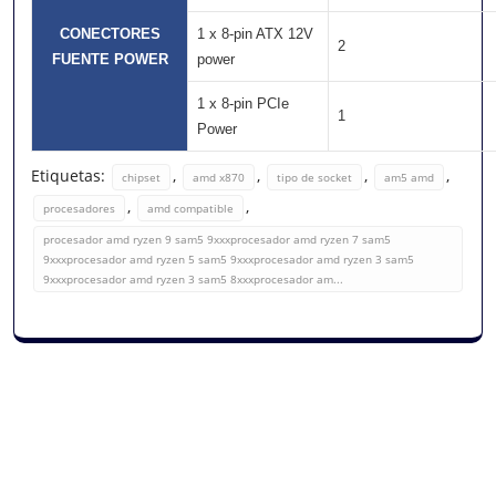
CONECTORES
1 x 8-pin ATX 12V
2
FUENTE POWER
power
1 x 8-pin PCIe
1
Power
Etiquetas:
,
,
,
,
chipset
amd x870
tipo de socket
am5 amd
,
,
procesadores
amd compatible
procesador amd ryzen 9 sam5 9xxxprocesador amd ryzen 7 sam5
9xxxprocesador amd ryzen 5 sam5 9xxxprocesador amd ryzen 3 sam5
9xxxprocesador amd ryzen 3 sam5 8xxxprocesador am...