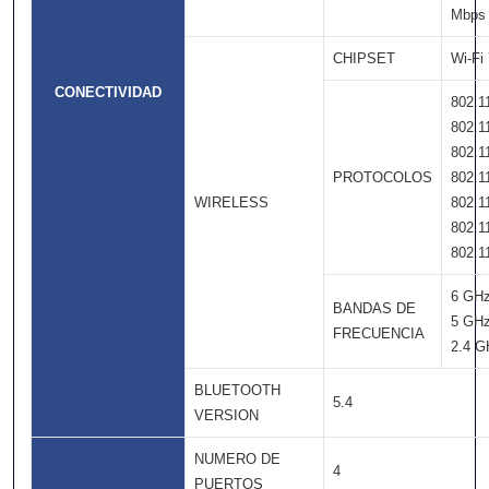
Mbps
CHIPSET
Wi-Fi
CONECTIVIDAD
802.1
802.1
802.1
PROTOCOLOS
802.1
WIRELESS
802.1
802.1
802.1
6 GH
BANDAS DE
5 GH
FRECUENCIA
2.4 G
BLUETOOTH
5.4
VERSION
NUMERO DE
4
PUERTOS