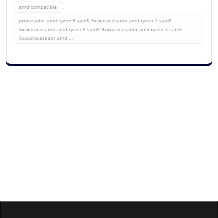
,
amd compatible
procesador amd ryzen 9 sam5 9xxxprocesador amd ryzen 7 sam5
9xxxprocesador amd ryzen 5 sam5 9xxxprocesador amd ryzen 3 sam5
9xxxprocesador amd ...