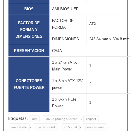
BIOS
AMI BIOS UEFI
FACTOR DE
FACTOR DE
ATX
FORMA
FORMA Y
DIMENSIONES
DIMENSIONES
243.84 mm x 304.8 mm
PRESENTACION
CAJA
1 x 24-pin ATX
1
Main Power
CONECTORES
1 x 8-pin ATX 12V
2
FUENTE POWER
power
1 x 8-pin PCIe
1
Power
Etiquetas:
,
,
,
msi
x870e gaming plus wifi
chipset
,
,
,
,
amd x870e
tipo de socket
am5 amd
procesadores