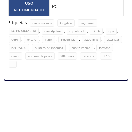
USO
PC
RECOMENDADO
Etiquetas:
,
,
,
memoria ram
kingston
fury beast
,
,
,
,
,
kf432c16bb2a/16
descripcion
capacidad
16 gb
tipo
,
,
,
,
,
,
ddr4
voltaje
1.35v
frecuencia
3200 mhz
estandar
,
,
,
,
pc4-25600
numero de modulos
configuracion
formato
,
,
,
,
,
dimm
numero de pines
288 pines
latencia
cl 16
...