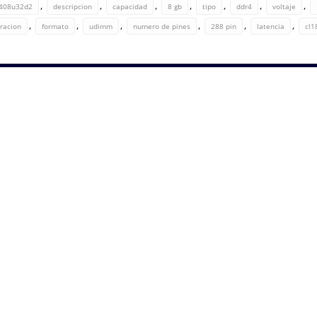
,
,
,
,
,
,
,
408u32d2
descripcion
capacidad
8 gb
tipo
ddr4
voltaje
,
,
,
,
,
,
uracion
formato
udimm
numero de pines
288 pin
latencia
cl1