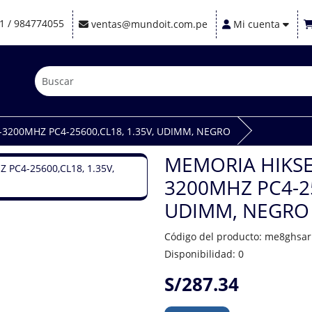
1 / 984774055
ventas@mundoit.com.pe
Mi cuenta
200MHZ PC4-25600,CL18, 1.35V, UDIMM, NEGRO
MEMORIA HIKSE
3200MHZ PC4-25
UDIMM, NEGRO
Código del producto: me8ghs
Disponibilidad: 0
S/287.34