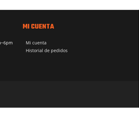
MI CUENTA
pm~6pm
Mi cuenta
Historial de pedidos