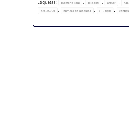
Etiquetas:
,
,
,
memoria ram
hiksemi
armor
hsc
,
,
,
pc4-25600
numero de modulos
(1 x 8gb)
config