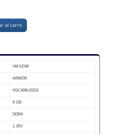
r al carro
HIKSEMI
ARMOR
HSC408U32D2
8 GB
DDR4
1.35V