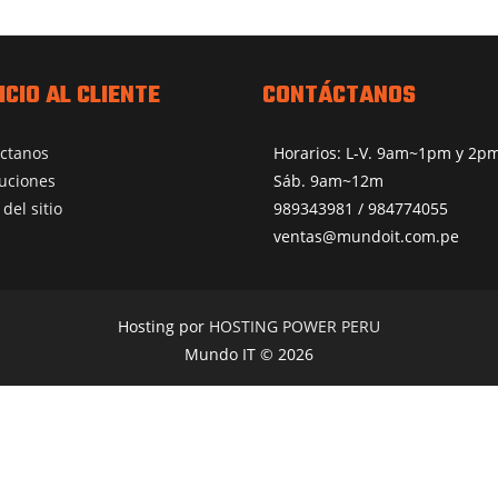
ICIO AL CLIENTE
CONTÁCTANOS
ctanos
Horarios: L-V. 9am~1pm y 2
uciones
Sáb. 9am~12m
del sitio
989343981 / 984774055
ventas@mundoit.com.pe
Hosting por
HOSTING POWER PERU
Mundo IT © 2026