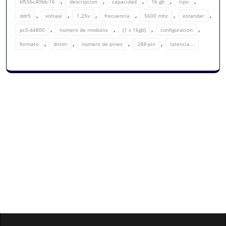
,
,
,
,
,
kf556c40bb-16
descripcion
capacidad
16 gb
tipo
,
,
,
,
,
,
ddr5
voltaje
1.25v
frecuencia
5600 mhz
estandar
,
,
,
,
pc5-44800
numero de modulos
(1 x 16gb)
configuracion
,
,
,
,
formato
dimm
numero de pines
288-pin
latencia...