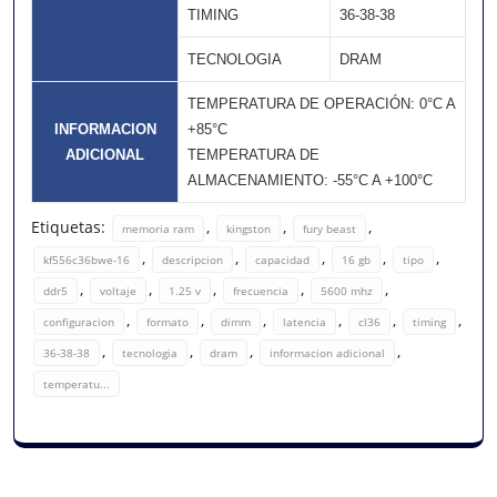
TIMING
36-38-38
TECNOLOGIA
DRAM
TEMPERATURA DE OPERACIÓN: 0°C A
INFORMACION
+85°C
ADICIONAL
TEMPERATURA DE
ALMACENAMIENTO: -55°C A +100°C
Etiquetas:
,
,
,
memoria ram
kingston
fury beast
,
,
,
,
,
kf556c36bwe-16
descripcion
capacidad
16 gb
tipo
,
,
,
,
,
ddr5
voltaje
1.25 v
frecuencia
5600 mhz
,
,
,
,
,
,
configuracion
formato
dimm
latencia
cl36
timing
,
,
,
,
36-38-38
tecnologia
dram
informacion adicional
temperatu...