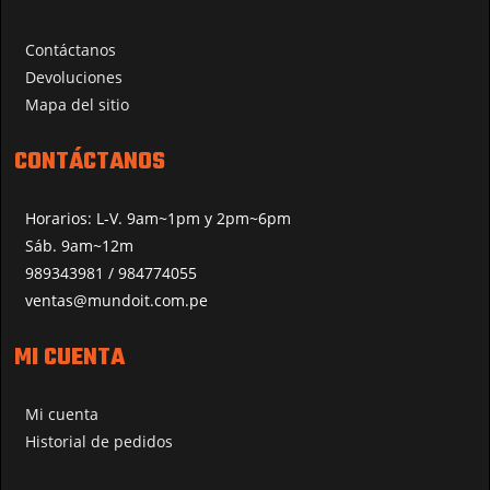
Contáctanos
Devoluciones
Mapa del sitio
CONTÁCTANOS
Horarios: L-V. 9am~1pm y 2pm~6pm
Sáb. 9am~12m
989343981 / 984774055
ventas@mundoit.com.pe
MI CUENTA
Mi cuenta
Historial de pedidos