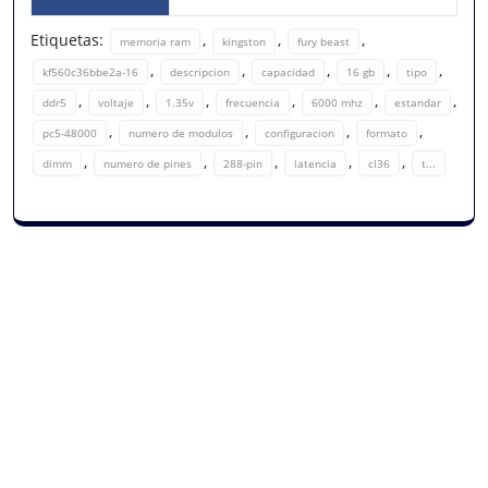
Etiquetas:
,
,
,
memoria ram
kingston
fury beast
,
,
,
,
,
kf560c36bbe2a-16
descripcion
capacidad
16 gb
tipo
,
,
,
,
,
,
ddr5
voltaje
1.35v
frecuencia
6000 mhz
estandar
,
,
,
,
pc5-48000
numero de modulos
configuracion
formato
,
,
,
,
,
dimm
numero de pines
288-pin
latencia
cl36
t...