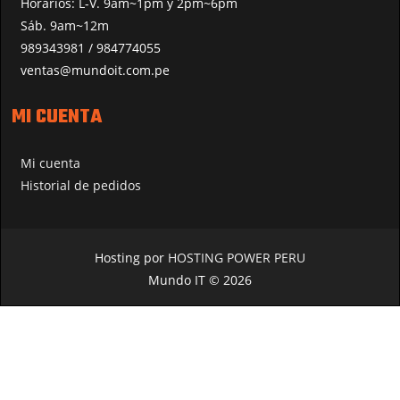
Horarios: L-V. 9am~1pm y 2pm~6pm
Sáb. 9am~12m
989343981 / 984774055
ventas@mundoit.com.pe
MI CUENTA
Mi cuenta
Historial de pedidos
Hosting por
HOSTING POWER PERU
Mundo IT © 2026