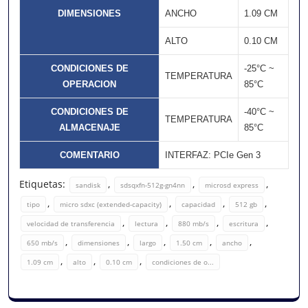
DIMENSIONES
ANCHO
1.09 CM
ALTO
0.10 CM
CONDICIONES DE
-25°C ~
TEMPERATURA
OPERACION
85°C
CONDICIONES DE
-40°C ~
TEMPERATURA
ALMACENAJE
85°C
COMENTARIO
INTERFAZ: PCIe Gen 3
Etiquetas:
,
,
,
sandisk
sdsqxfn-512g-gn4nn
microsd express
,
,
,
,
tipo
micro sdxc (extended-capacity)
capacidad
512 gb
,
,
,
,
velocidad de transferencia
lectura
880 mb/s
escritura
,
,
,
,
,
650 mb/s
dimensiones
largo
1.50 cm
ancho
,
,
,
1.09 cm
alto
0.10 cm
condiciones de o...