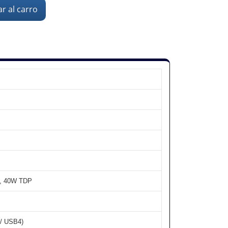
r al carro
, 40W TDP
/ USB4)