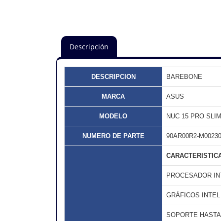
Descripción
DESCRIPCION
BAREBONE
MARCA
ASUS
MODELO
NUC 15 PRO SLI
NUMERO DE PARTE
90AR00R2-M0023
CARACTERISTICA
PROCESADOR INT
GRÁFICOS INTE
SOPORTE HASTA 4