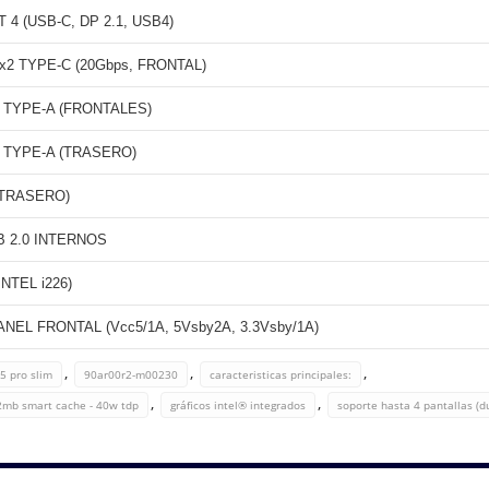
4 (USB-C, DP 2.1, USB4)
2x2 TYPE-C (20Gbps, FRONTAL)
2 TYPE-A (FRONTALES)
2 TYPE-A (TRASERO)
(TRASERO)
B 2.0 INTERNOS
INTEL i226)
EL FRONTAL (Vcc5/1A, 5Vsby2A, 3.3Vsby/1A)
,
,
,
5 pro slim
90ar00r2-m00230
caracteristicas principales:
,
,
 12mb smart cache - 40w tdp
gráficos intel® integrados
soporte hasta 4 pantallas (d