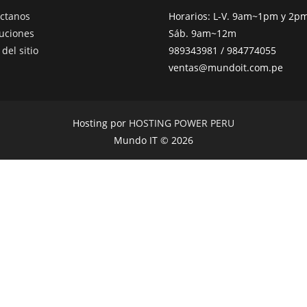
ctanos
Horarios: L-V. 9am~1pm y 2
uciones
Sáb. 9am~12m
del sitio
989343981 / 984774055
ventas@mundoit.com.pe
Hosting por
HOSTING POWER PERU
Mundo IT © 2026