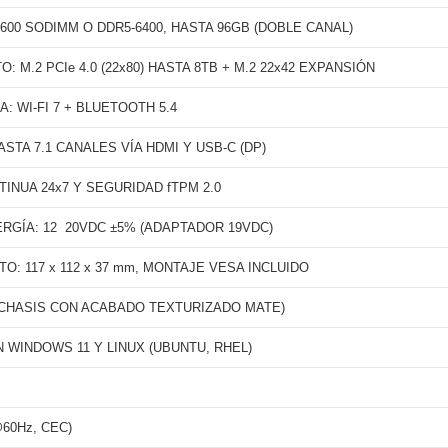
600 SODIMM O DDR5-6400, HASTA 96GB (DOBLE CANAL)
 M.2 PCIe 4.0 (22x80) HASTA 8TB + M.2 22x42 EXPANSIÓN
: WI-FI 7 + BLUETOOTH 5.4
ASTA 7.1 CANALES VÍA HDMI Y USB-C (DP)
INUA 24x7 Y SEGURIDAD fTPM 2.0
GÍA: 12  20VDC ±5% (ADAPTADOR 19VDC)
: 117 x 112 x 37 mm, MONTAJE VESA INCLUIDO
CHASIS CON ACABADO TEXTURIZADO MATE)
 WINDOWS 11 Y LINUX (UBUNTU, RHEL)
@60Hz, CEC)