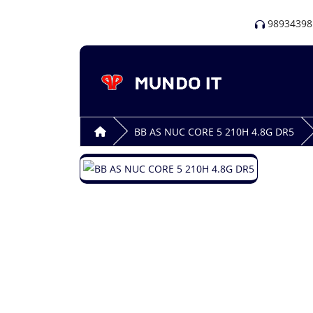
98934398
BB AS NUC CORE 5 210H 4.8G DR5