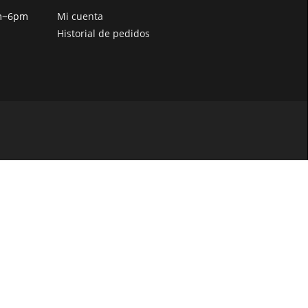
pm~6pm
Mi cuenta
Historial de pedidos