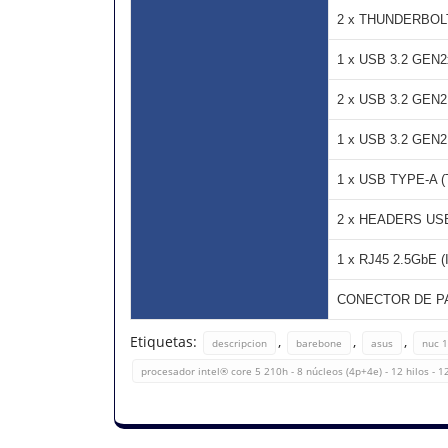
2 x THUNDERBOLT 
1 x USB 3.2 GEN
2 x USB 3.2 GEN
1 x USB 3.2 GEN
1 x USB TYPE-A 
2 x HEADERS US
1 x RJ45 2.5GbE (
CONECTOR DE PAN
Etiquetas:
,
,
,
descripcion
barebone
asus
nuc 1
procesador intel® core 5 210h - 8 núcleos (4p+4e) - 12 hilos -