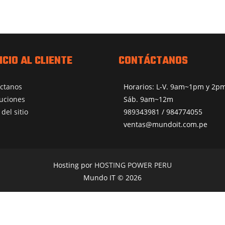
ICIO AL CLIENTE
CONTÁCTANOS
ctanos
Horarios: L-V. 9am~1pm y 2
uciones
Sáb. 9am~12m
del sitio
989343981 / 984774055
ventas@mundoit.com.pe
Hosting por
HOSTING POWER PERU
Mundo IT © 2026