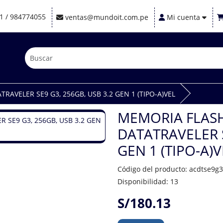
1 / 984774055
ventas@mundoit.com.pe
Mi cuenta
AVELER SE9 G3, 256GB, USB 3.2 GEN 1 (TIPO-A)VEL
MEMORIA FLAS
DATATRAVELER S
GEN 1 (TIPO-A)V
Código del producto: acdtse9g
Disponibilidad: 13
S/180.13