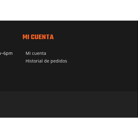
MI CUENTA
pm~6pm
Mi cuenta
Historial de pedidos