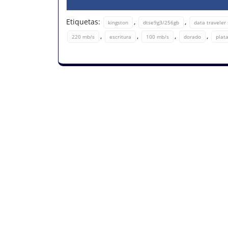
Etiquetas:
,
,
kingston
dtse9g3/256gb
data traveler
,
,
,
,
220 mb/s
escritura
100 mb/s
dorado
plat