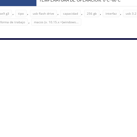
TEMPERATURA DE OPERACION: 0°C~60°C
,
,
,
,
,
,
 se9 g3
tipo
usb flash drive
capacidad
256 gb
interfaz
usb 3.2
,
aforma de trabajo
macos (v. 10.15.x +)windows...