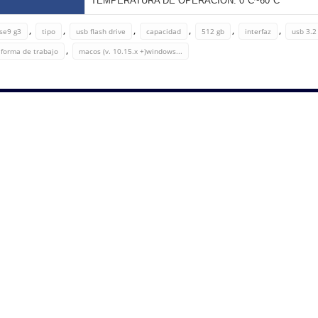
TEMPERATURA DE OPERACION: 0°C~60°C
,
,
,
,
,
,
 se9 g3
tipo
usb flash drive
capacidad
512 gb
interfaz
usb 3.2
,
aforma de trabajo
macos (v. 10.15.x +)windows...