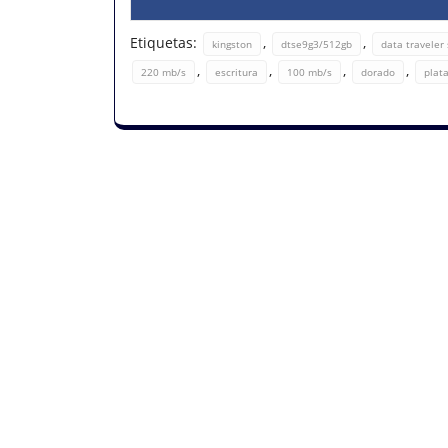
Etiquetas:
,
,
kingston
dtse9g3/512gb
data traveler
,
,
,
,
220 mb/s
escritura
100 mb/s
dorado
plat