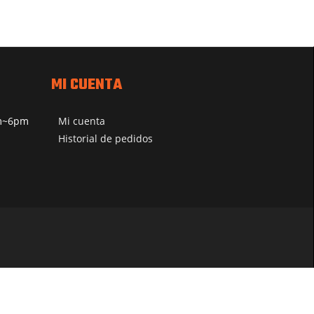
MI CUENTA
pm~6pm
Mi cuenta
Historial de pedidos