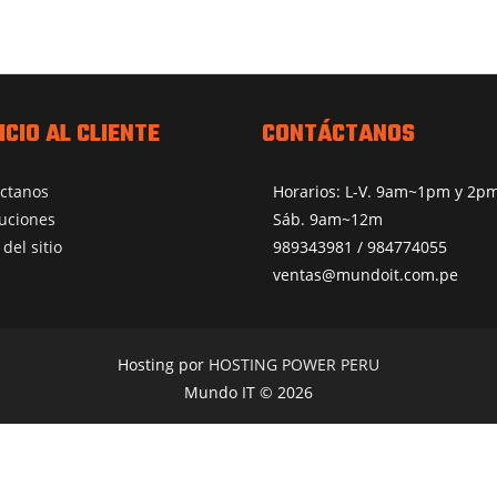
ICIO AL CLIENTE
CONTÁCTANOS
ctanos
Horarios: L-V. 9am~1pm y 2
uciones
Sáb. 9am~12m
del sitio
989343981 / 984774055
ventas@mundoit.com.pe
Hosting por
HOSTING POWER PERU
Mundo IT © 2026