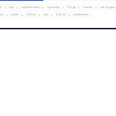
,
,
,
,
,
,
on
tipo
usb flash drive
capacidad
512 gb
interfaz
usb 3.2 gen 
,
,
,
,
,
 cm
ancho
3.90 cm
alto
0.49 cm
condiciones...