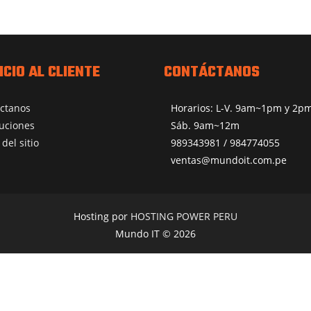
ICIO AL CLIENTE
CONTÁCTANOS
ctanos
Horarios: L-V. 9am~1pm y 2
uciones
Sáb. 9am~12m
del sitio
989343981 / 984774055
ventas@mundoit.com.pe
Hosting por
HOSTING POWER PERU
Mundo IT © 2026