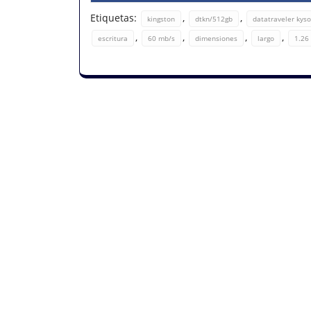
Etiquetas:
,
,
kingston
dtkn/512gb
datatraveler kys
,
,
,
,
escritura
60 mb/s
dimensiones
largo
1.26