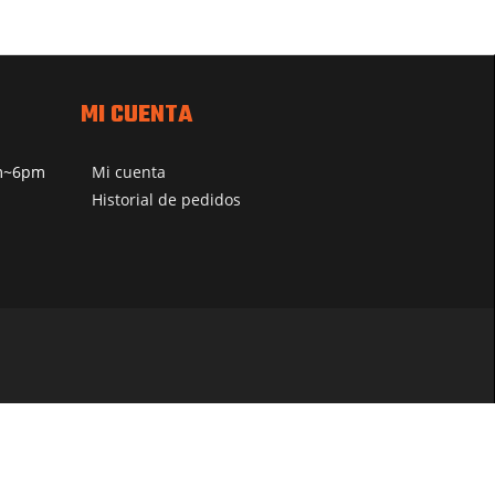
MI CUENTA
pm~6pm
Mi cuenta
Historial de pedidos