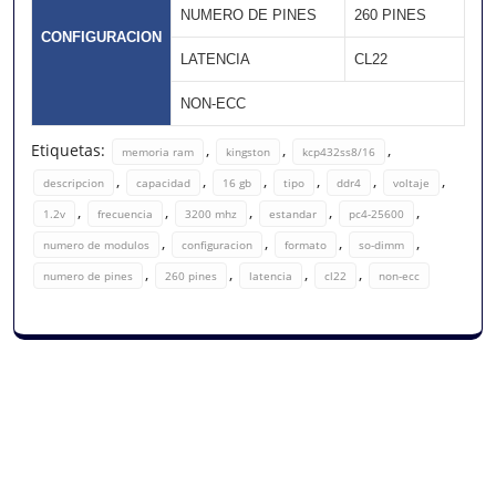
NUMERO DE PINES
260 PINES
CONFIGURACION
LATENCIA
CL22
NON-ECC
Etiquetas:
,
,
,
memoria ram
kingston
kcp432ss8/16
,
,
,
,
,
,
descripcion
capacidad
16 gb
tipo
ddr4
voltaje
,
,
,
,
,
1.2v
frecuencia
3200 mhz
estandar
pc4-25600
,
,
,
,
numero de modulos
configuracion
formato
so-dimm
,
,
,
,
numero de pines
260 pines
latencia
cl22
non-ecc