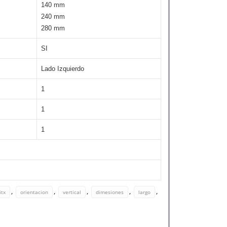
140 mm
240 mm
280 mm
SI
Lado Izquierdo
1
1
1
,
,
,
,
,
itx
orientacion
vertical
dimesiones
largo