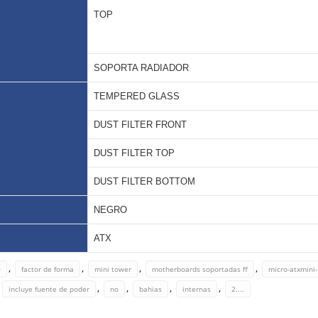
TOP
SOPORTA RADIADOR
TEMPERED GLASS
DUST FILTER FRONT
DUST FILTER TOP
DUST FILTER BOTTOM
NEGRO
ATX
,
,
,
,
0
factor de forma
mini tower
motherboards soportadas ff
micro-atxmini-
,
,
,
,
,
incluye fuente de poder
no
bahias
internas
2....