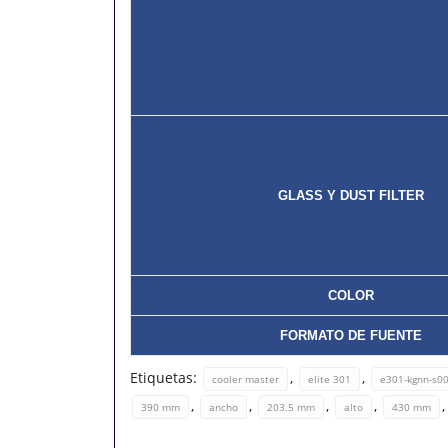
GLASS Y DUST FILTER
COLOR
FORMATO DE FUENTE
Etiquetas:
,
,
cooler master
elite 301
e301-kgnn-s0
,
,
,
,
390 mm
ancho
203.5 mm
alto
430 mm