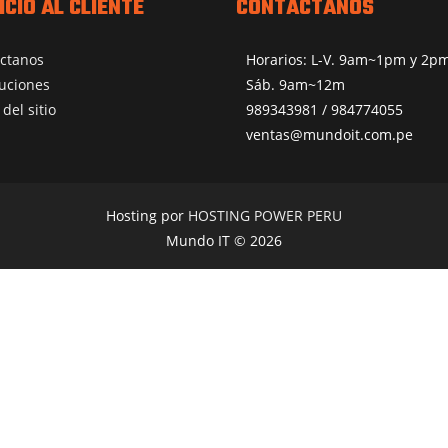
ICIO AL CLIENTE
CONTÁCTANOS
ctanos
Horarios: L-V. 9am~1pm y 2
uciones
Sáb. 9am~12m
del sitio
989343981 / 984774055
ventas@mundoit.com.pe
Hosting por
HOSTING POWER PERU
Mundo IT © 2026