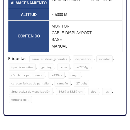
ALMACENAMIENTO
ALTITUD
≤ 5000 M
MONITOR
CABLE DISPLAYPORT
CONTENIDO
BASE
MANUAL
Etiquetas:
,
,
,
características generales
dispositivo
monitor
,
,
,
,
tipo de monitor
gaming
teros
te-2754g
,
,
,
cód. fab. / part. numb.
te2754g
negro
,
,
,
características de pantalla
tamaño
27 pulg
,
,
,
,
área activa de visualización
59.67 x 33.57 cm
tipo
ips
formato de...