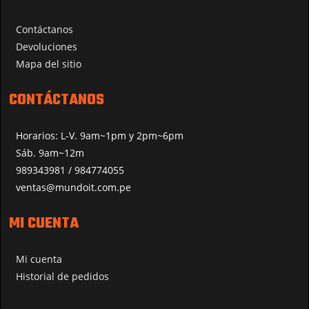
Contáctanos
Devoluciones
Mapa del sitio
CONTÁCTANOS
Horarios: L-V. 9am~1pm y 2pm~6pm
Sáb. 9am~12m
989343981 / 984774055
ventas@mundoit.com.pe
MI CUENTA
Mi cuenta
Historial de pedidos