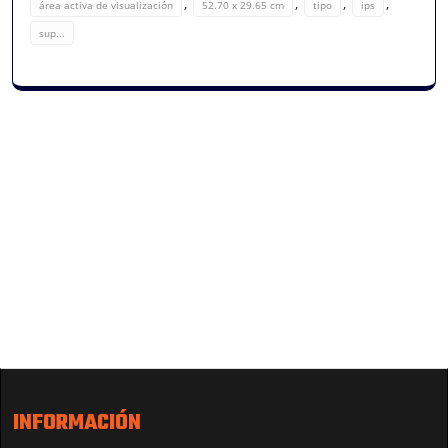
,
,
,
,
área activa de visualización
52.70 x 29.65 cm
tipo
ips
sup...
INFORMACIÓN