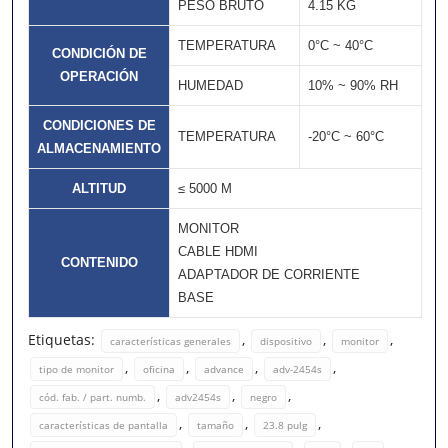
PESO BRUTO
4.15 KG
TEMPERATURA
0°C ~ 40°C
CONDICIÓN DE
OPERACIÓN
HUMEDAD
10% ~ 90% RH
CONDICIONES DE
TEMPERATURA
-20°C ~ 60°C
ALMACENAMIENTO
ALTITUD
≤ 5000 M
MONITOR
CABLE HDMI
CONTENIDO
ADAPTADOR DE CORRIENTE
BASE
Etiquetas:
,
,
,
características generales
dispositivo
monitor
,
,
,
,
tipo de monitor
oficina
advance
adv-2454s
,
,
,
cód. fab. / part. numb.
adv2454s
negro
,
,
,
características de pantalla
tamaño
23.8 pulg