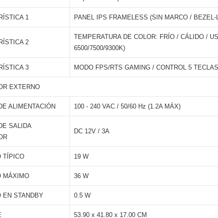
ÍSTICA 1
PANEL IPS FRAMELESS (SIN MARCO / BEZEL-L
TEMPERATURA DE COLOR: FRÍO / CÁLIDO / US
ÍSTICA 2
6500/7500/9300K)
ÍSTICA 3
MODO FPS/RTS GAMING / CONTROL 5 TECLAS
OR EXTERNO
DE ALIMENTACIÓN
100 - 240 VAC / 50/60 Hz (1.2A MÁX)
DE SALIDA
DC 12V / 3A
OR
 TÍPICO
19 W
 MÁXIMO
36 W
 EN STANDBY
0.5 W
E
53.90 x 41.80 x 17.00 CM