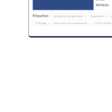
MANUAL
Etiquetas:
,
,
características generales
dispositivo
,
,
23.8 pulg
área activa de visualización
52.70 x 29.65