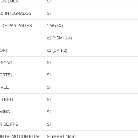
TON LOCK
SI
ES INTEGRADOS
SI
 DE PARLANTES
1 W (8Ω)
x1 (HDMI 1.4)
PORT
x1 (DP 1.2)
ESYNC
SI
ORTE)
SI
FREE
SI
 LIGHT
SI
MING
SI
R DE FPS
SI
N DE MOTION BLUR
SI (MPRT 1MS)