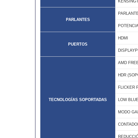
KENSING
PARLANT
PARLANTES
POTENCIA
HDMI
PUERTOS
DISPLAY
AMD FRE
HDR (SOP
FLICKER 
TECNOLOGÍAS SOPORTADAS
LOW BLUE
MODO GA
CONTADO
REDUCCIÓ