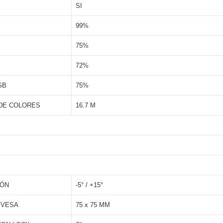
SI
99%
75%
72%
GB
75%
DE COLORES
16.7 M
IÓN
-5° / +15°
 VESA
75 x 75 MM