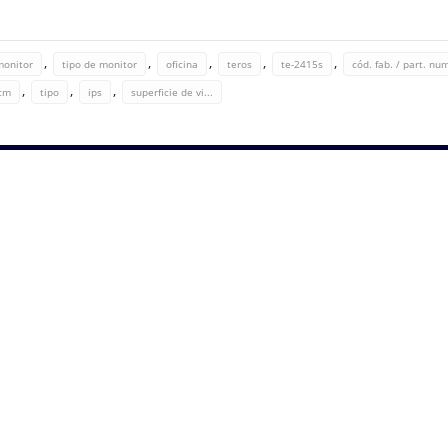
,
,
,
,
,
monitor
tipo de monitor
oficina
teros
te-2415s
cód. fab. / part. nu
,
,
,
 cm
tipo
ips
superficie de vi...