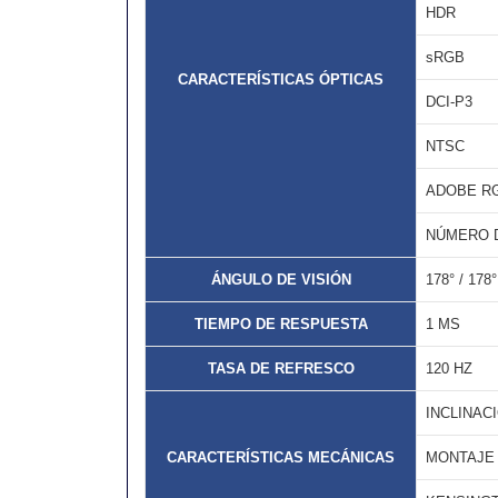
HDR
sRGB
CARACTERÍSTICAS ÓPTICAS
DCI-P3
NTSC
ADOBE R
NÚMERO 
ÁNGULO DE VISIÓN
178° / 178°
TIEMPO DE RESPUESTA
1 MS
TASA DE REFRESCO
120 HZ
INCLINAC
CARACTERÍSTICAS MECÁNICAS
MONTAJE