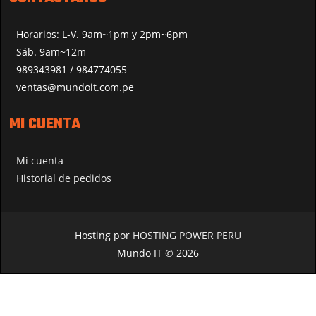
Horarios: L-V. 9am~1pm y 2pm~6pm
Sáb. 9am~12m
989343981 / 984774055
ventas@mundoit.com.pe
MI CUENTA
Mi cuenta
Historial de pedidos
Hosting por
HOSTING POWER PERU
Mundo IT © 2026