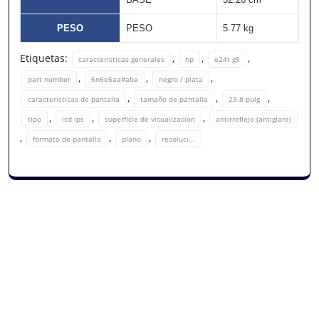
PESO
PESO
5.77 kg
Etiquetas:
,
,
,
caracteristicas generales
hp
e24t g5
,
,
,
part number
6n6e6aa#aba
negro / plata
,
,
,
caracteristicas de pantalla
tamaño de pantalla
23.8 pulg
,
,
,
tipo
lcd ips
superficie de visualizacion
antirreflejo (antiglare)
,
,
,
formato de pantalla
plano
resoluci...