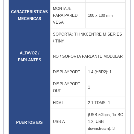
MONTAJE
CARACTERISTICAS
PARA PARED
100 x 100 mm
MECANICAS
VESA
SOPORTA: THINKCENTRE M SERIES
/ TINY
ALTAVOZ /
NO / SOPORTA PARLANTE MODULAR
PARLANTES
DISPLAYPORT
1.4 (HBR2): 1
DISPLAYPORT
1
OUT
HDMI
2.1 TDMS: 1
(USB 5Gbps, 1x BC
USB-A
1.2, USB
PUERTOS E/S
downstream): 3