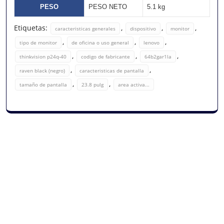
PESO
PESO NETO
5.1 kg
Etiquetas:
,
,
,
caracteristicas generales
dispositivo
monitor
,
,
,
tipo de monitor
de oficina o uso general
lenovo
,
,
,
thinkvision p24q-40
codigo de fabricante
64b2gar1la
,
,
raven black (negro)
caracteristicas de pantalla
,
,
tamaño de pantalla
23.8 pulg
area activa...